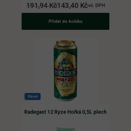
191,94
Kč
143,40
Kč
Původní
Aktuální
vč. DPH
cena
cena
Přidat do košíku
byla:
je:
191,94 Kč.
143,40 Kč.
Sleva!
Radegast 12 Ryze Hořká 0,5L plech
Skladem