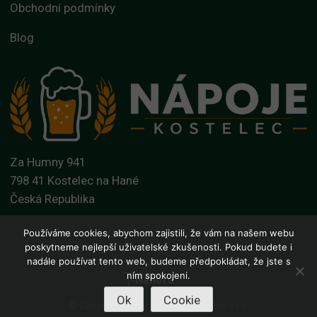
Obchodní podmínky
Blog
Za Humny 941
798 41 Kostelec na Hané
Česká Republika
Používáme cookies, abychom zajistili, že vám na našem webu
poskytneme nejlepší uživatelské zkušenosti. Pokud budete i
nadále používat tento web, budeme předpokládat, že jste s
ním spokojeni.
Nahoru
Ok
Cookie
© Copyright 2026 - Nápoje Kostelec s.r.o.