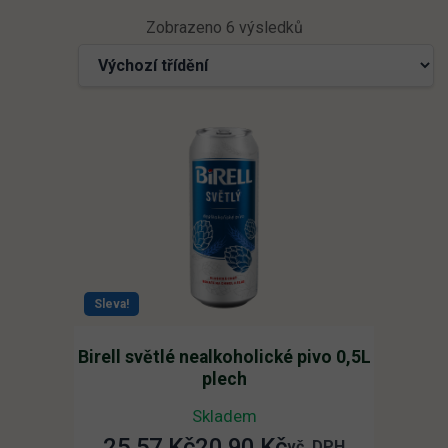
Zobrazeno 6 výsledků
Sleva!
Birell světlé nealkoholické pivo 0,5L
plech
Skladem
25,57
Kč
20,90
Kč
Původní
Aktuální
vč. DPH