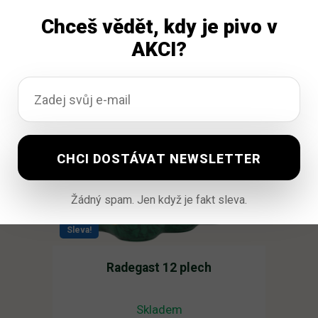
383,06
Kč
298,00
Kč
Původní
Aktuální
vč. DPH
Chceš vědět, kdy je pivo v
cena
cena
AKCI?
Přidat do košíku
byla:
je:
383,06 Kč.
298,00 Kč.
Žádný spam. Jen když je fakt sleva.
Sleva!
Radegast 12 plech
Skladem