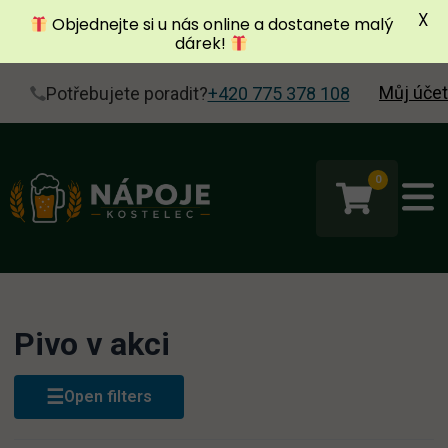
X
Objednejte si u nás online a dostanete malý
dárek!
Můj účet
Potřebujete poradit?
+420 775 378 108
0
Pivo v akci
☰
Open filters