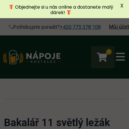
X
Objednejte si u nás online a dostanete malý
dárek!
Můj účet
Potřebujete poradit?
+420 775 378 108
0
Bakalář 11 světlý ležák