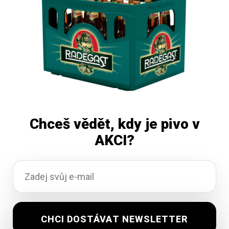
Čtěte více
Chceš vědět, kdy je pivo v
AKCI?
Huhňák Maxx 11 světlý ležák 30L
Skladem
1 112,80
Kč
vč. DPH