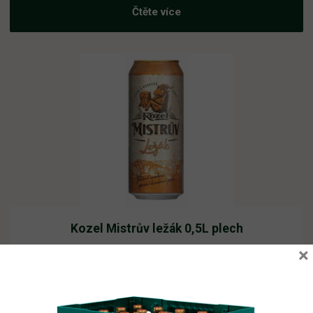
Čtěte více
Kozel Mistrův ležák 0,5L plech
×
Vyprodáno
29,85
Kč
vč. DPH