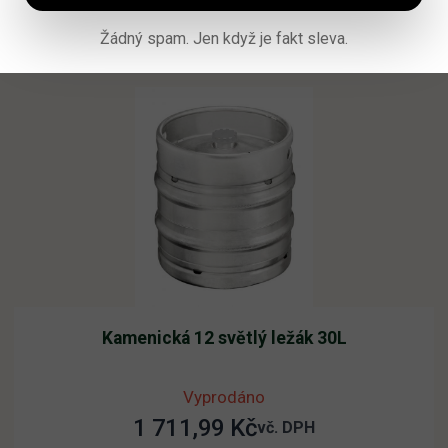
Přidat do košíku
Žádný spam. Jen když je fakt sleva.
Kamenická 12 světlý ležák 30L
Vyprodáno
1 711,99
Kč
vč. DPH