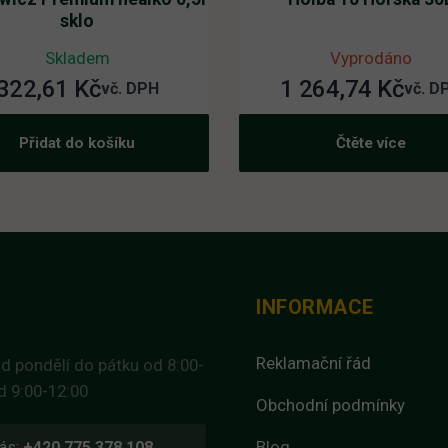
sklo
Skladem
Vyprodáno
322,61
Kč
1 264,74
Kč
vč. DPH
vč. D
Přidat do košíku
Čtěte více
INFORMACE
Reklamační řád
d pondělí do pátku od 8:00-
d 9:00-12:00
Obchodní podmínky
Blog
ás:
+420 775 378 108