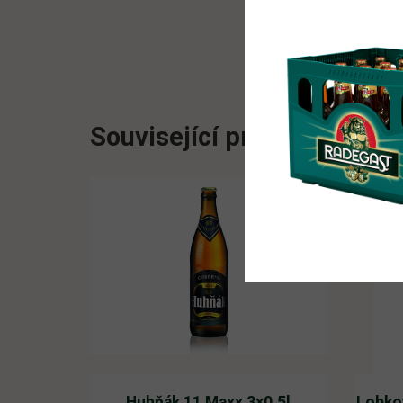
Související produkty
Huhňák 11 Maxx 3×0,5l
Lobko