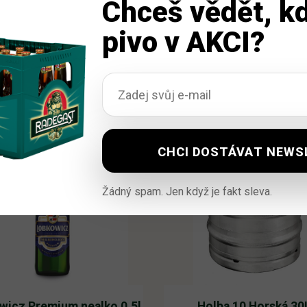
Chceš vědět, kd
pivo v AKCI?
Žádný spam. Jen když je fakt sleva.
wicz Premium nealko 0,5l
Holba 10 Horská 30