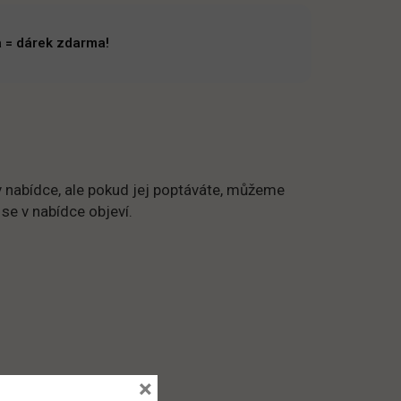
 = dárek zdarma!
 nabídce, ale pokud jej poptáváte, můžeme
 se v nabídce objeví.
×