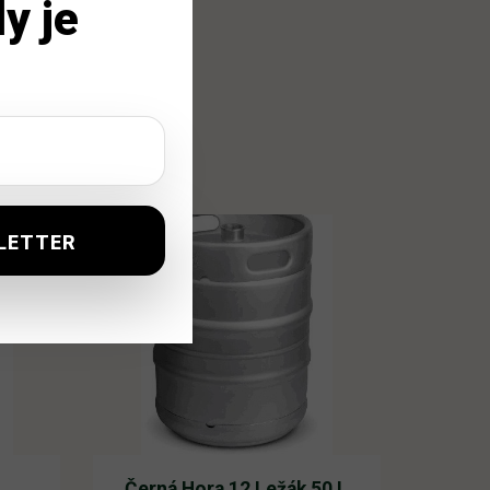
y je
L
Černá Hora 12 Ležák 50 L