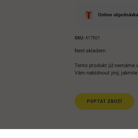
Online objednávka
SKU:
417501
Není skladem
Tento produkt již nemáme v
Vám nabídnout jiný, jakmile
POPTAT ZBOŽÍ