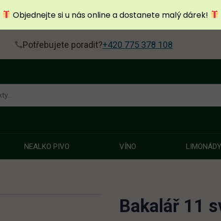
Objednejte si u nás online a dostanete malý dárek!
Potřebujete poradit?
+420 775 378 108
NEALKO PIVO
VÍNO
LIMONÁD
Bakalář 11 s