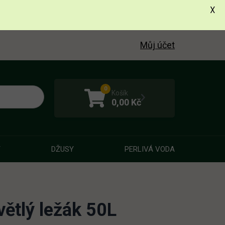
X
Můj účet
0
Košík
0,00
Kč
Y
DŽUSY
PERLIVÁ VODA
větlý ležák 50L