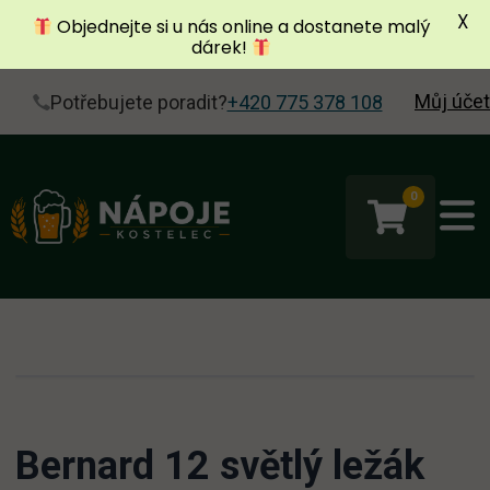
X
Objednejte si u nás online a dostanete malý
dárek!
Můj účet
Potřebujete poradit?
+420 775 378 108
0
Bernard 12 světlý ležák