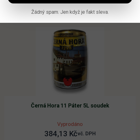
Čtěte více
Žádný spam. Jen když je fakt sleva.
Černá Hora 11 Páter 5L soudek
Vyprodáno
384,13
Kč
vč. DPH