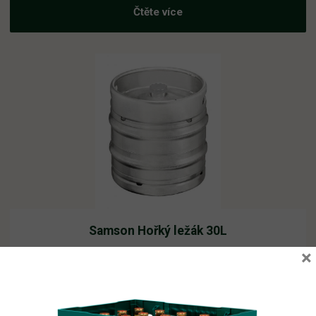
Čtěte více
Samson Hořký ležák 30L
×
Skladem
0,00
Kč
vč. DPH