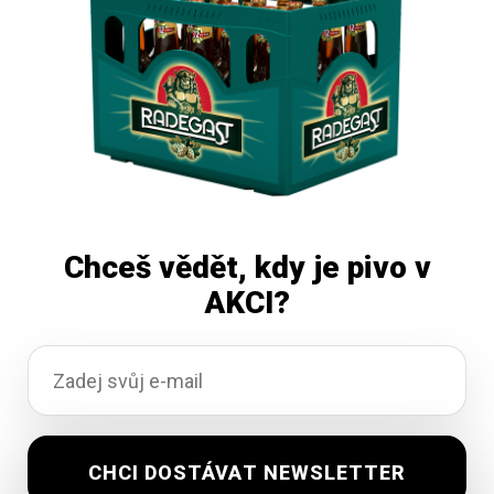
Přidat do košíku
Chceš vědět, kdy je pivo v
AKCI?
Uherský Brod 11 Patriot 50l
Vyprodáno
2 061,89
Kč
vč. DPH