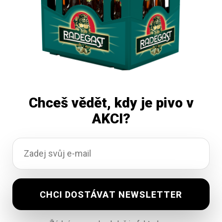
Chceš vědět, kdy je pivo v
AKCI?
Holba 10 Classic 50 L
Vyprodáno
0,00
Kč
vč. DPH
Čtěte více