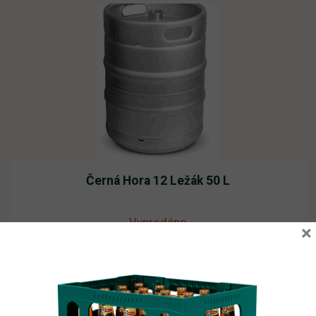
Černá Hora 12 Ležák 50 L
Vyprodáno
×
2 210,62
Kč
vč. DPH
Čtěte více