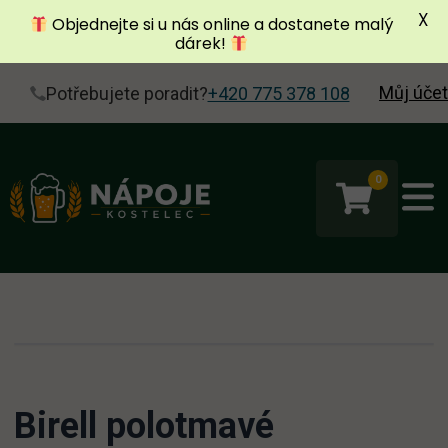
X
Objednejte si u nás online a dostanete malý
dárek!
Můj účet
Potřebujete poradit?
+420 775 378 108
0
Birell polotmavé