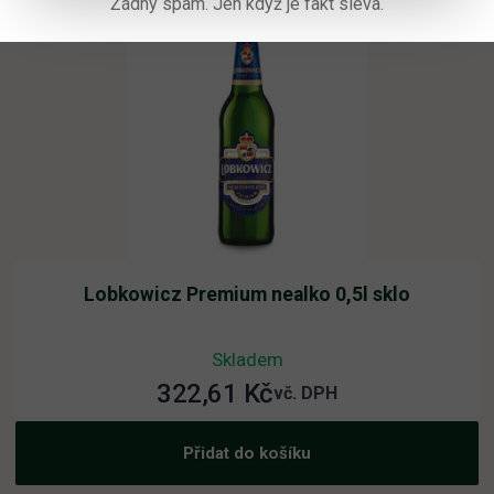
Žádný spam. Jen když je fakt sleva.
Lobkowicz Premium nealko 0,5l sklo
Skladem
322,61
Kč
vč. DPH
Přidat do košíku