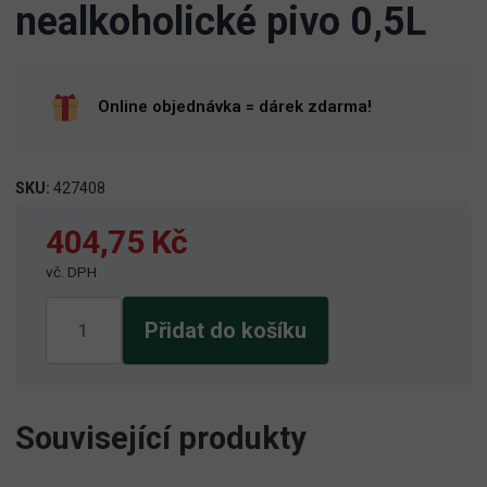
nealkoholické pivo 0,5L
Online objednávka = dárek zdarma!
SKU:
427408
404,75
Kč
vč. DPH
Birell
Přidat do košíku
polotmavé
nealkoholické
pivo
0,5L
Související produkty
množství