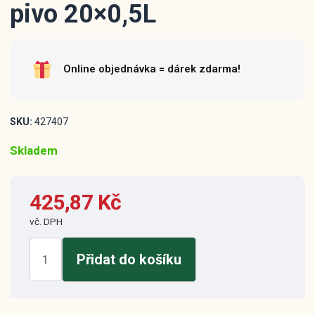
pivo 20×0,5L
Online objednávka = dárek zdarma!
SKU:
427407
Skladem
425,87
Kč
vč. DPH
Birell
Přidat do košíku
světlé
nealkoholické
pivo
20x0,5L