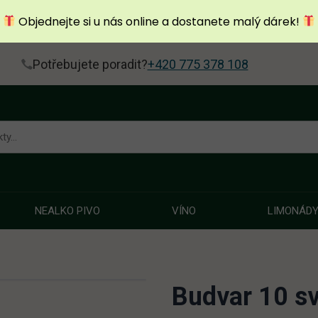
Objednejte si u nás online a dostanete malý dárek!
Potřebujete poradit?
+420 775 378 108
NEALKO PIVO
VÍNO
LIMONÁD
Budvar 10 sv