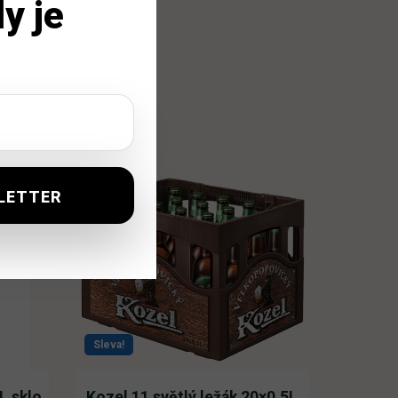
y je
Sleva!
L sklo
Kozel 11 světlý ležák 20×0,5L