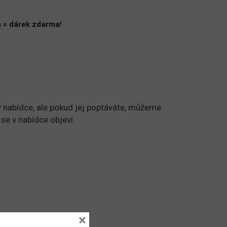
 = dárek zdarma!
 nabídce, ale pokud jej poptáváte, můžeme
 se v nabídce objeví.
×