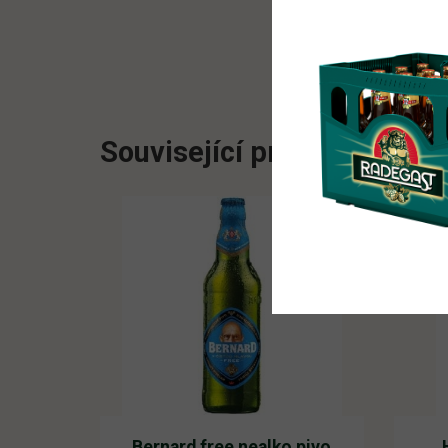
Související produkty
Bernard free nealko pivo