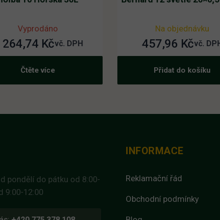
Vyprodáno
Na objednávku
 264,74
Kč
457,96
Kč
vč. DPH
vč. DP
Čtěte více
Přidat do košíku
INFORMACE
Reklamační řád
d pondělí do pátku od 8:00-
d 9:00-12:00
Obchodní podmínky
Blog
ás:
+420 775 378 108