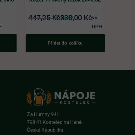
447,25
Kč
338,00
Kč
Původní
Aktuální
Skladem
vč.
cena
cena
H
DPH
byla:
je:
Přidat do košíku
447,25 Kč.
338,00 Kč.
Za Humny 941
798 41 Kostelec na Hané
Česká Republika