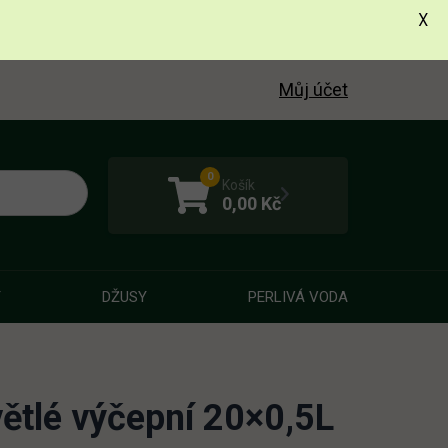
X
Můj účet
0
Košík
0,00
Kč
Y
DŽUSY
PERLIVÁ VODA
ětlé výčepní 20×0,5L