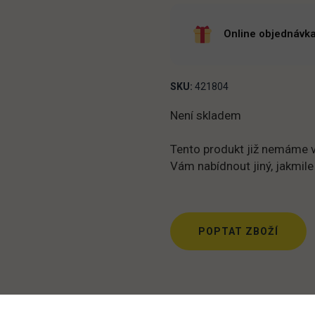
Online objednávka
SKU:
421804
Není skladem
Tento produkt již nemáme v
Vám nabídnout jiný, jakmile
POPTAT ZBOŽÍ