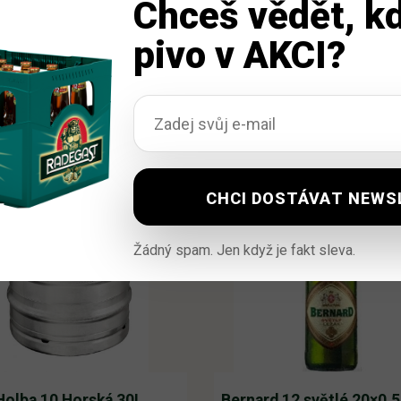
Chceš vědět, kd
pivo v AKCI?
Žádný spam. Jen když je fakt sleva.
Holba 10 Horská 30L
Bernard 12 světlé 20×0,5