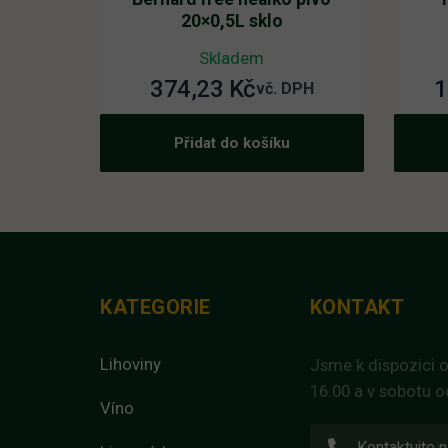
20×0,5L sklo
Skladem
374,23
Kč
1
vč. DPH
Přidat do košíku
KATEGORIE
KONTAKT
Lihoviny
Jsme k dispozici o
16.00 a v sobotu o
Víno
Kontaktujte n