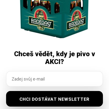
Chceš vědět, kdy je pivo v
AKCI?
Svijany vozka Yuzu&Bergamot 30L
Vyprodáno
1 470,15
Kč
vč. DPH
Čtěte více