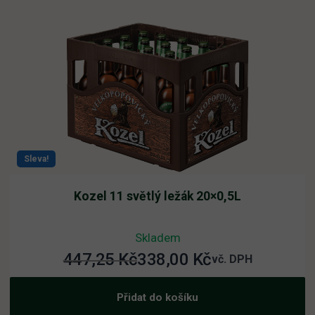
Sleva!
Kozel 11 světlý ležák 20×0,5L
Skladem
447,25
Kč
338,00
Kč
Původní
Aktuální
vč. DPH
cena
cena
Přidat do košíku
byla:
je: