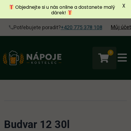
X
Objednejte si u nás online a dostanete malý
dárek!
Můj účet
Potřebujete poradit?
+420 775 378 108
0
Budvar 12 30l