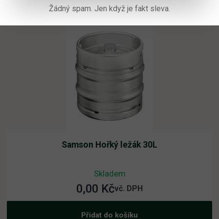
Žádný spam. Jen když je fakt sleva.
Samson Hořký ležák 30L
Skladem
0,00
Kč
vč. DPH
Přidat do košíku