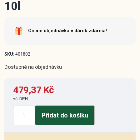
10l
Online objednávka = dárek zdarma!
SKU:
401802
Dostupné na objednávku
479,37
Kč
vč. DPH
Černá
Přidat do košíku
Hora
11
Matouš
10l