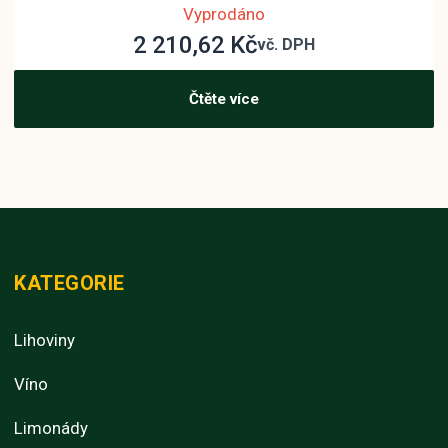
Vyprodáno
2 210,62
Kč
vč. DPH
Čtěte více
KATEGORIE
Lihoviny
Víno
Limonády