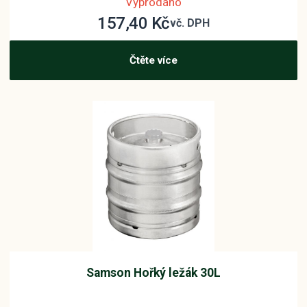
Vyprodáno
157,40
Kč
vč. DPH
Čtěte více
Samson Hořký ležák 30L