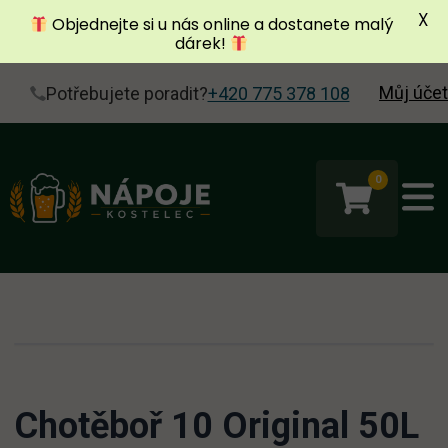
X
Objednejte si u nás online a dostanete malý
dárek!
Můj účet
Potřebujete poradit?
+420 775 378 108
0
Chotěboř 10 Original 50L