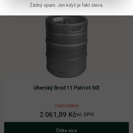
Žádný spam. Jen když je fakt sleva.
Uherský Brod 11 Patriot 50l
Vyprodáno
2 061,89
Kč
vč. DPH
Čtěte více