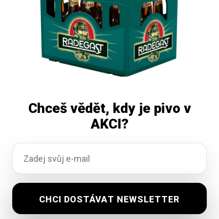
Chceš vědět, kdy je pivo v
AKCI?
Svijany vozka Yuzu&Bergamot 30L
Vyprodáno
1 470,15
Kč
vč. DPH
Čtěte více