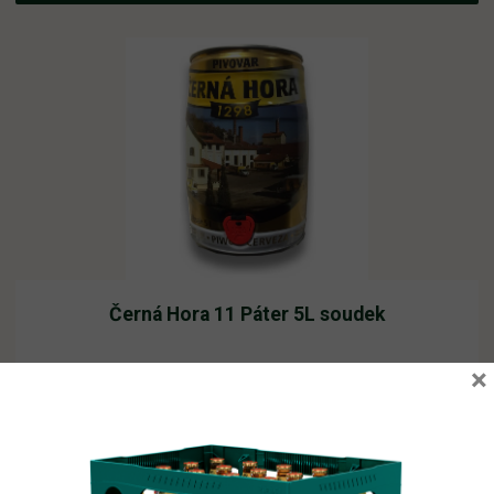
Černá Hora 11 Páter 5L soudek
×
Vyprodáno
384,13
Kč
vč. DPH
Čtěte více