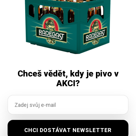
Přidat do košíku
Chceš vědět, kdy je pivo v
AKCI?
Zubr 11 Grand 20×0,5L
Na objednávku
329,57
Kč
vč. DPH