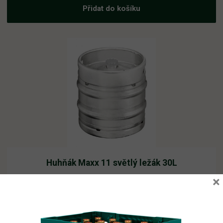
Přidat do košíku
Huhňák Maxx 11 světlý ležák 30L
×
Skladem
1 112,80
Kč
vč. DPH