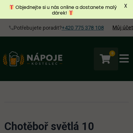
X
Objednejte si u nás online a dostanete malý
dárek!
Můj účet
Potřebujete poradit?
+420 775 378 108
0
Chotěboř světlá 10