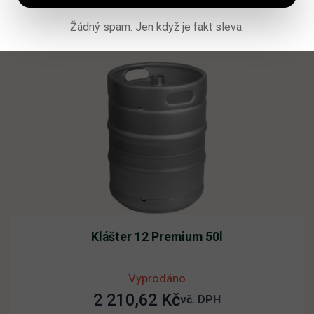
Přidat do košíku
Žádný spam. Jen když je fakt sleva.
Klášter 12 Premium 50l
Vyprodáno
2 210,62
Kč
vč. DPH