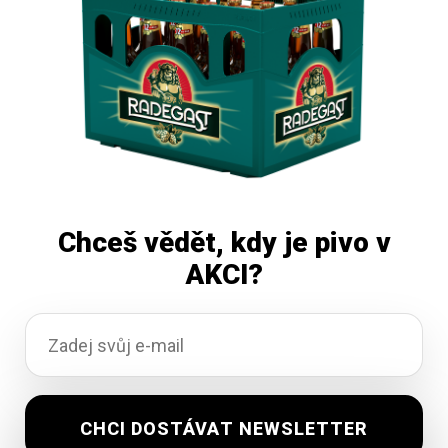
Přidat do košíku
Chceš vědět, kdy je pivo v
AKCI?
Lay’s Jarní cibulka 55g
Vyprodáno
23,62
Kč
vč. DPH