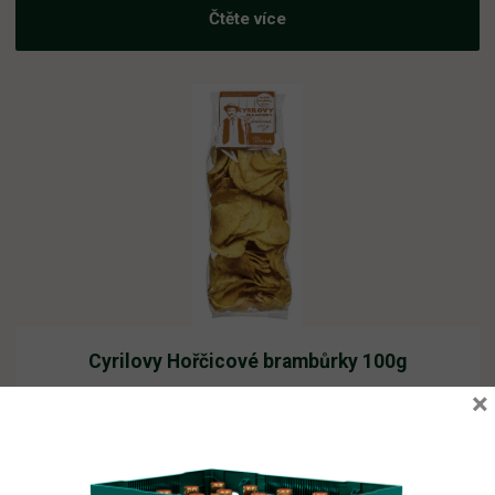
Čtěte více
Cyrilovy Hořčicové brambůrky 100g
×
Skladem
22,30
Kč
vč. DPH