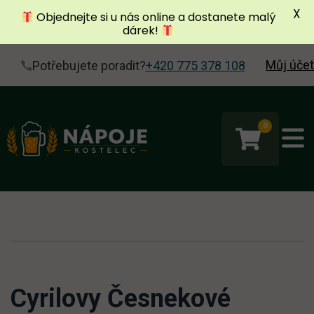
X
Objednejte si u nás online a dostanete malý
dárek!
Můj účet
Potřebujete poradit?
+420 775 378 108
0
Cyrilovy Česnekové