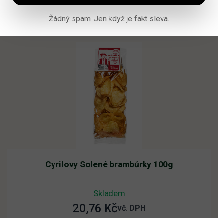
Čtěte více
Žádný spam. Jen když je fakt sleva.
Cyrilovy Solené brambůrky 100g
Skladem
20,76
Kč
vč. DPH