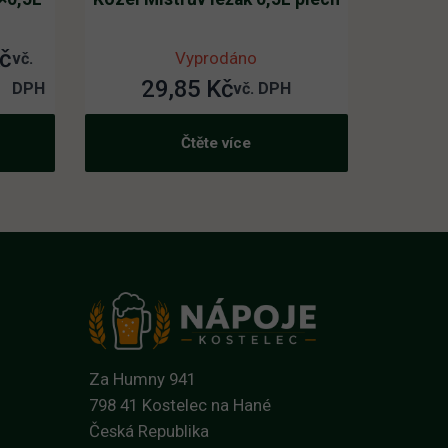
č
Vyprodáno
vč.
29,85
Kč
DPH
vč. DPH
Čtěte více
č.
č.
Za Humny 941
798 41 Kostelec na Hané
Česká Republika