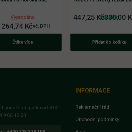
447,25
Kč
338,00
K
Původní
Aktuální
Vyprodáno
Skladem
 264,74
Kč
cena
cena
vč. DPH
byla:
je:
Čtěte více
Přidat do košíku
447,25 K
338,00 K
INFORMACE
Reklamační řád
d pondělí do pátku od 8:00-
d 9:00-12:00
Obchodní podmínky
Blog
ás:
+420 775 378 108