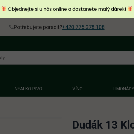
Objednejte si u nás online a dostanete malý dárek!
Potřebujete poradit?
+420 775 378 108
NEALKO PIVO
VÍNO
LIMONÁD
Dudák 13 Kl