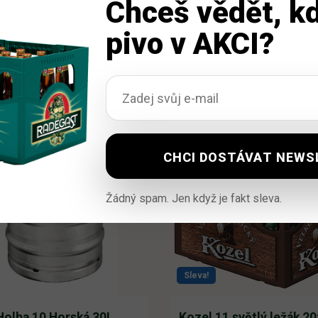
Chceš vědět, kd
pivo v AKCI?
Žádný spam. Jen když je fakt sleva.
Sleva!
Holba 10 Horská 30L
Kozel 11 světlý ležák 2