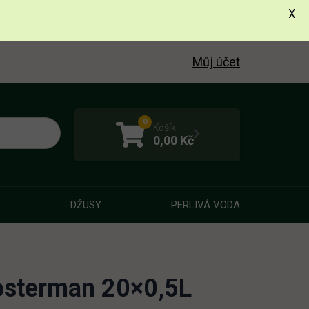
X
Můj účet
0
Košík
0,00
Kč
Y
DŽUSY
PERLIVÁ VODA
osterman 20×0,5L