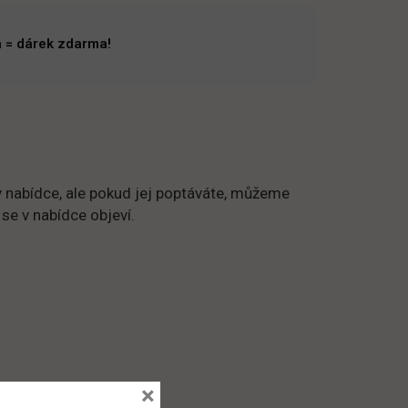
 = dárek zdarma!
 nabídce, ale pokud jej poptáváte, můžeme
 se v nabídce objeví.
×