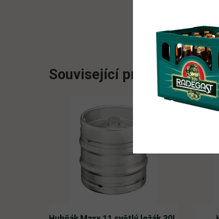
Související produkty
Huhňák Maxx 11 světlý ležák 30L