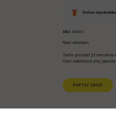
Online objednávka
SKU:
434401
Není skladem
Tento produkt již nemáme v
Vám nabídnout jiný, jakmile
POPTAT ZBOŽÍ