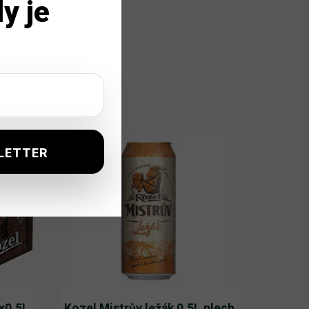
y je
0×0,5L
Kozel Mistrův ležák 0,5L plech