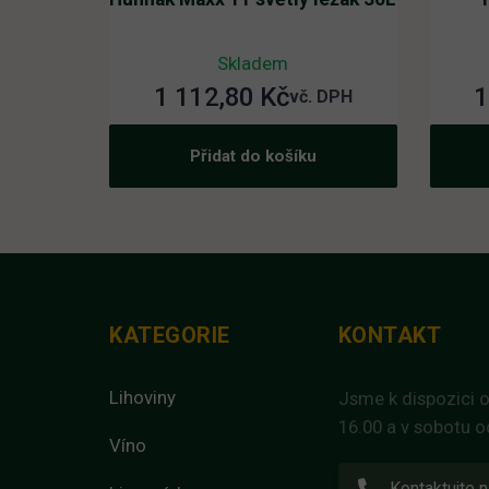
Skladem
1 112,80
Kč
1
vč. DPH
Přidat do košíku
KATEGORIE
KONTAKT
Lihoviny
Jsme k dispozici o
16.00 a v sobotu o
Víno
Kontaktujte n