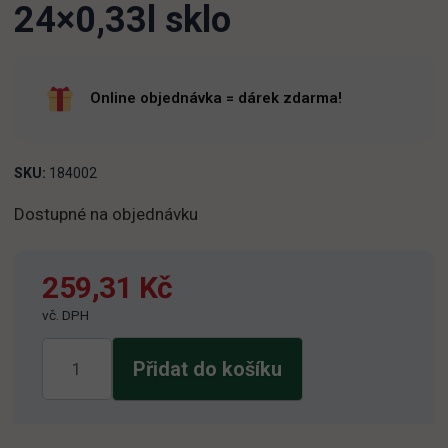
24×0,33l sklo
Online objednávka = dárek zdarma!
SKU:
184002
Dostupné na objednávku
259,31
Kč
vč. DPH
Fresssh
Přidat do košíku
Malinovka
24x0,33l
sklo
množství