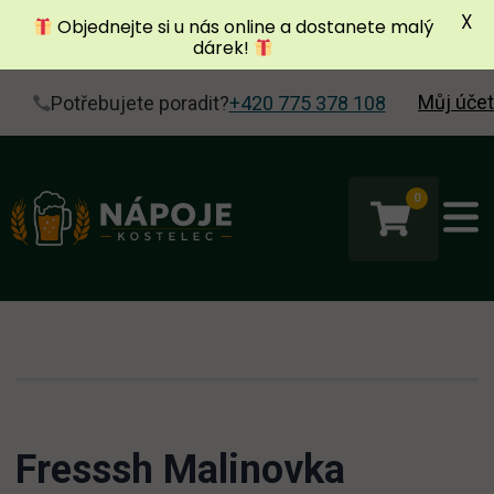
X
Objednejte si u nás online a dostanete malý
dárek!
Můj účet
Potřebujete poradit?
+420 775 378 108
0
Fresssh Malinovka