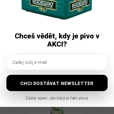
Dobrá Voda Citron 6×1,5l pet
Chceš vědět, kdy je pivo v
AKCI?
Vyprodáno
90,96
Kč
vč. DPH
Čtěte více
Žádný spam. Jen když je fakt sleva.