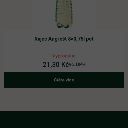
Rajec Angrešt 8×0,75l pet
Vyprodáno
21,30
Kč
vč. DPH
Čtěte více