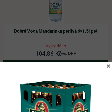
Dobrá Voda Mandarinka perlivá 6×1,5l pet
Vyprodáno
104,86
Kč
vč. DPH
×
Čtěte více