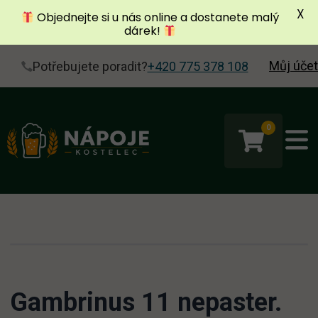
X
Objednejte si u nás online a dostanete malý
dárek!
Můj účet
Potřebujete poradit?
+420 775 378 108
0
Gambrinus 11 nepaster.