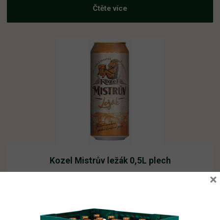
Čtěte více
Kozel Mistrův ležák 0,5L plech
×
Vyprodáno
29,85
Kč
vč. DPH