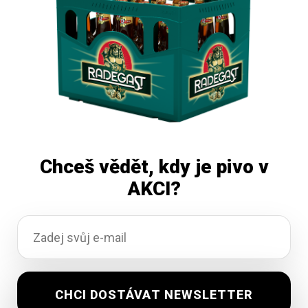
Čtěte více
Chceš vědět, kdy je pivo v
AKCI?
Lobkowicz Premium nealko 0,5l sklo
Skladem
322,61
Kč
vč. DPH