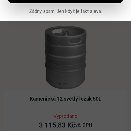
Přidat do košíku
Žádný spam. Jen když je fakt sleva.
Kamenická 12 světlý ležák 50L
Vyprodáno
3 115,83
Kč
vč. DPH