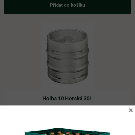
Přidat do košíku
Holba 10 Horská 30L
×
Vyprodáno
1 264,74
Kč
vč. DPH