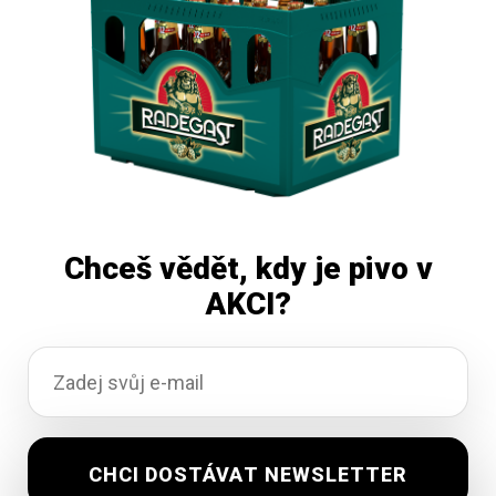
Čtěte více
Chceš vědět, kdy je pivo v
AKCI?
Kamenická 12 světlý ležák 30L
Vyprodáno
1 711,99
Kč
vč. DPH