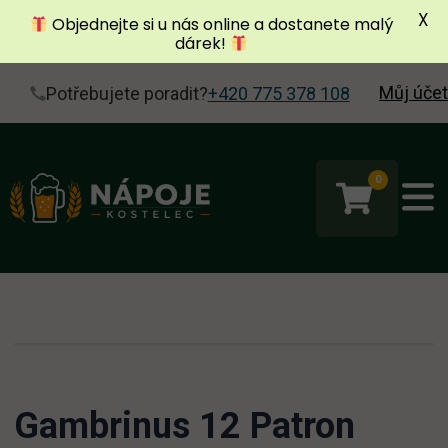
X
Objednejte si u nás online a dostanete malý
dárek!
Můj účet
Potřebujete poradit?
+420 775 378 108
0
Gambrinus 12 Patron