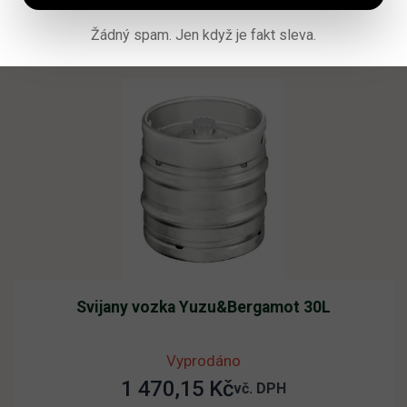
Čtěte více
Žádný spam. Jen když je fakt sleva.
Svijany vozka Yuzu&Bergamot 30L
Vyprodáno
1 470,15
Kč
vč. DPH