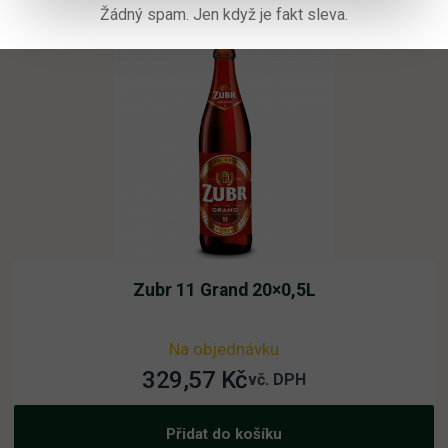
Žádný spam. Jen když je fakt sleva.
Zubr 11 Grand 20×0,5L
Na objednávku
329,57
Kč
vč. DPH
Přidat do košíku