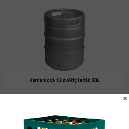
Kamenická 12 světlý ležák 50L
×
Vyprodáno
3 115,83
Kč
vč. DPH
Čtěte více