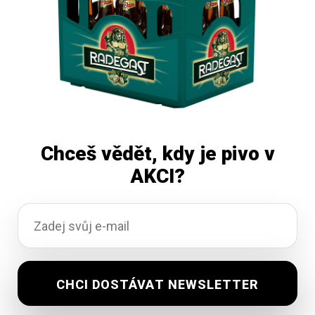
Chceš vědět, kdy je pivo v
AKCI?
Huhňák Maxx 11 světlý ležák 30L
Skladem
1 112,80
Kč
vč. DPH
Přidat do košíku