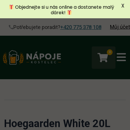
X
Objednejte si u nás online a dostanete malý
dárek!
Můj účet
Potřebujete poradit?
+420 775 378 108
0
Hoegaarden White 20L