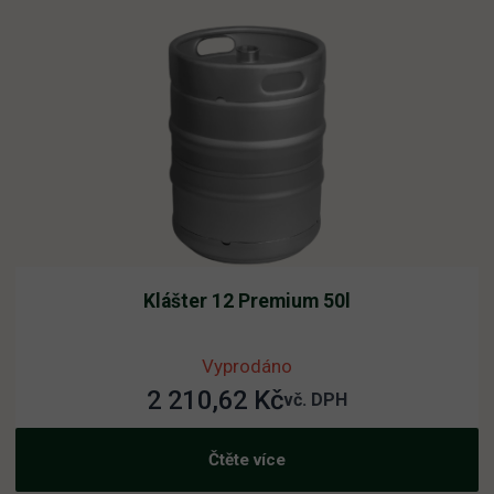
Klášter 12 Premium 50l
Vyprodáno
2 210,62
Kč
vč. DPH
Čtěte více