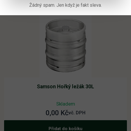
Žádný spam. Jen když je fakt sleva.
Samson Hořký ležák 30L
Skladem
0,00
Kč
vč. DPH
Přidat do košíku