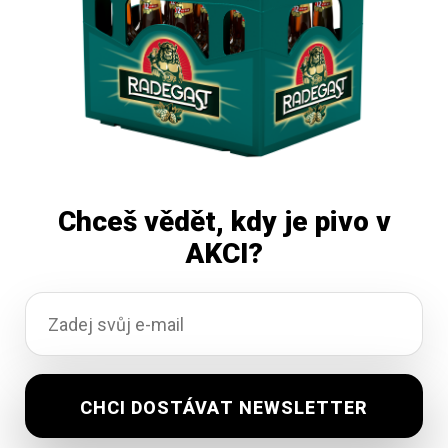
Chceš vědět, kdy je pivo v
AKCI?
Černá Hora 12 Ležák 50 L
Vyprodáno
2 210,62
Kč
vč. DPH
Čtěte více