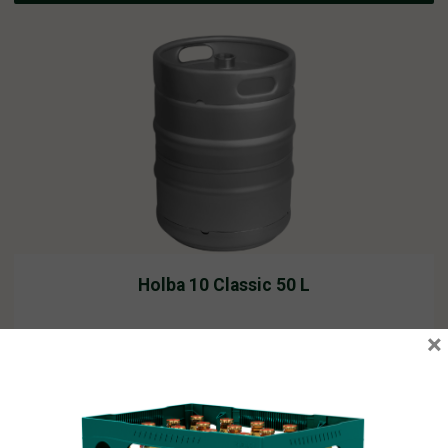
Holba 10 Classic 50 L
×
Vyprodáno
0,00
Kč
vč. DPH
Čtěte více