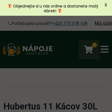
X
Objednejte si u nás online a dostanete malý
dárek!
Můj účet
Potřebujete poradit?
+420 775 378 108
0
Hubertus 11 Kácov 30L