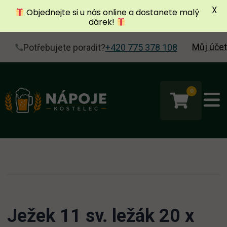
X
Objednejte si u nás online a dostanete malý
dárek!
Můj účet
Potřebujete poradit?
+420 775 378 108
0
Ježek 11 sv. ležák 20 x