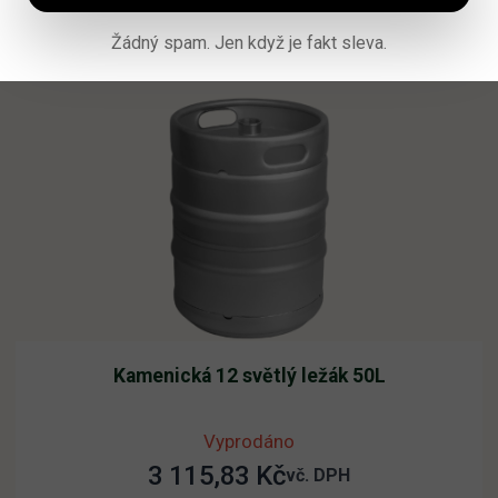
Přidat do košíku
Žádný spam. Jen když je fakt sleva.
Kamenická 12 světlý ležák 50L
Vyprodáno
3 115,83
Kč
vč. DPH