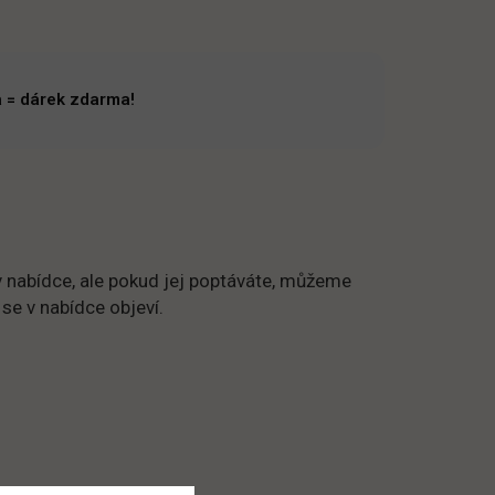
 = dárek zdarma!
 nabídce, ale pokud jej poptáváte, můžeme
 se v nabídce objeví.