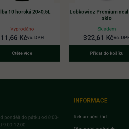
lba 10 horská 20×0,5L
Lobkowicz Premium nealk
sklo
Vyprodáno
Skladem
11,66
Kč
322,61
Kč
vč. DPH
vč. DP
Čtěte více
Přidat do košíku
INFORMACE
Reklamační řád
d pondělí do pátku od 8:00-
d 9:00-12:00
Obchodní podmínky