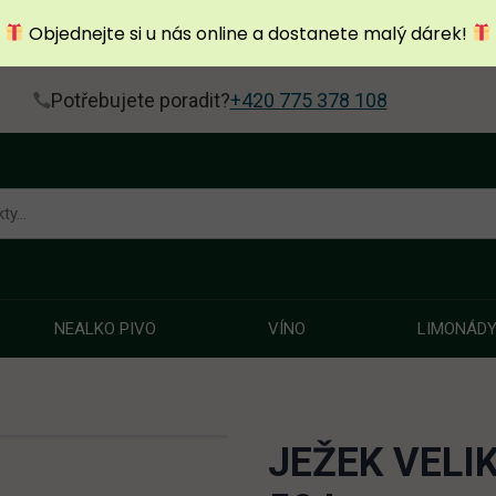
Objednejte si u nás online a dostanete malý dárek!
Potřebujete poradit?
+420 775 378 108
NEALKO PIVO
VÍNO
LIMONÁD
JEŽEK VELI