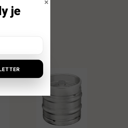
×
y je