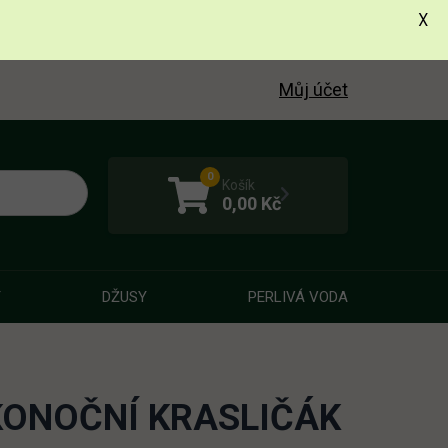
X
Můj účet
0
Košík
0,00
Kč
Y
DŽUSY
PERLIVÁ VODA
KONOČNÍ KRASLIČÁK