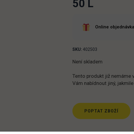
50 L
Online objednávka
SKU:
402503
Není skladem
Tento produkt již nemáme v
Vám nabídnout jiný, jakmile
POPTAT ZBOŽÍ