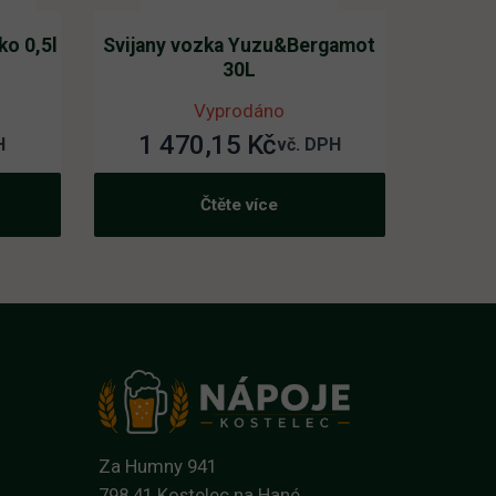
o 0,5l
Svijany vozka Yuzu&Bergamot
30L
Vyprodáno
1 470,15
Kč
H
vč. DPH
Čtěte více
Za Humny 941
798 41 Kostelec na Hané