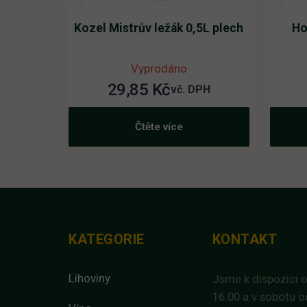
Kozel Mistrův ležák 0,5L plech
Ho
Vyprodáno
29,85
Kč
vč. DPH
Čtěte více
KATEGORIE
KONTAKT
Lihoviny
Jsme k dispozici o
16.00 a v sobotu o