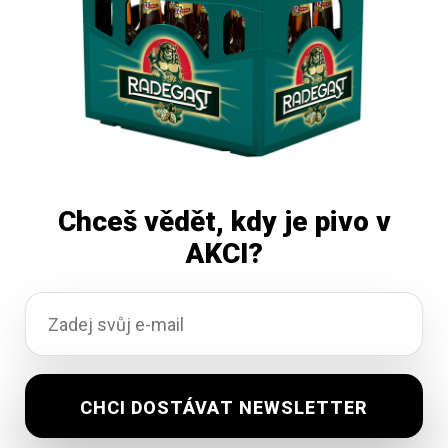
Chceš vědět, kdy je pivo v
AKCI?
Cibulky stříbřité Efko 370ml
Vyprodáno
38,03
Kč
vč. DPH
Čtěte více