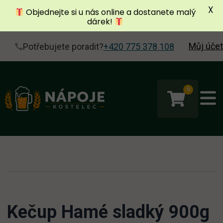
X
Objednejte si u nás online a dostanete malý
dárek!
Můj účet
Potřebujete poradit?
+420 775 378 108
0
Kečup Hamé sladký 900g