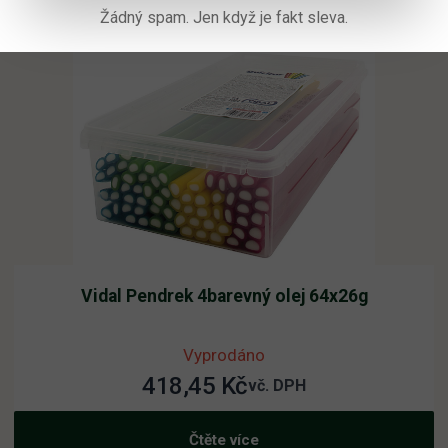
Žádný spam. Jen když je fakt sleva.
Vidal Pendrek 4barevný olej 64x26g
Vyprodáno
418,45
Kč
vč. DPH
Čtěte více