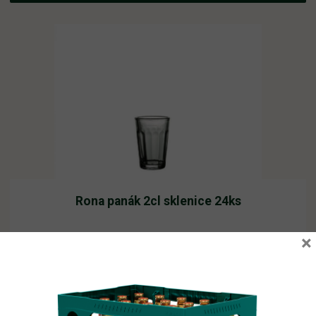
Rona panák 2cl sklenice 24ks
×
Vyprodáno
503,99
Kč
vč. DPH
Čtěte více