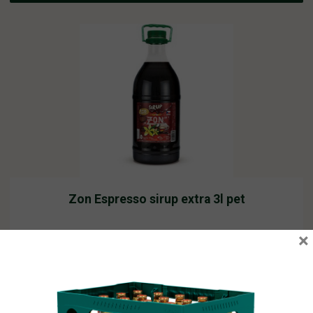
Zon Espresso sirup extra 3l pet
×
Vyprodáno
216,17
Kč
vč. DPH
Čtěte více