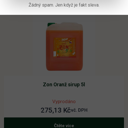
Žádný spam. Jen když je fakt sleva.
Zon Oranž sirup 5l
Vyprodáno
275,13
Kč
vč. DPH
Čtěte více