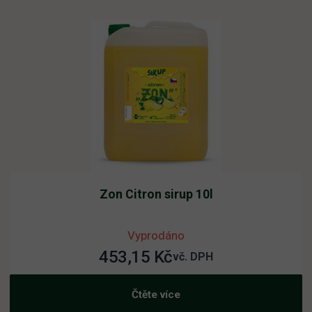
Zon Citron sirup 10l
Vyprodáno
453,15
Kč
vč. DPH
Čtěte více