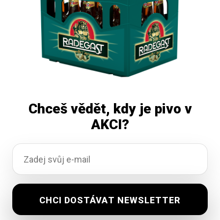
Chceš vědět, kdy je pivo v
AKCI?
Koli Malina Sirup 3l
Vyprodáno
209,12
Kč
vč. DPH
Čtěte více