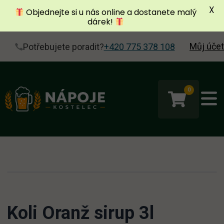
X
Objednejte si u nás online a dostanete malý
dárek!
Můj účet
Potřebujete poradit?
+420 775 378 108
0
Koli Oranž sirup 3l