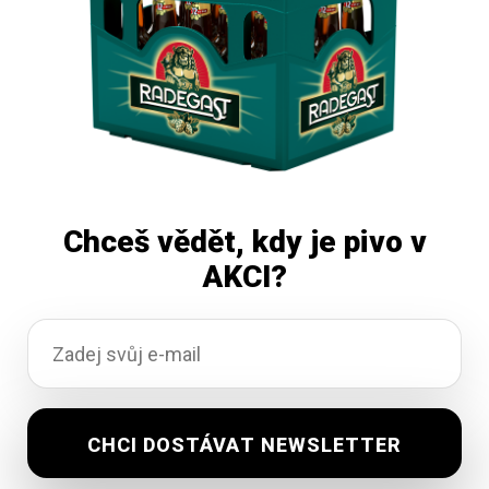
Chceš vědět, kdy je pivo v
AKCI?
Černá Hora 12 Ležák 50 L
Vyprodáno
2 210,62
Kč
vč. DPH
Čtěte více