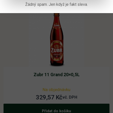
Žádný spam. Jen když je fakt sleva.
Zubr 11 Grand 20×0,5L
Na objednávku
329,57
Kč
vč. DPH
Přidat do košíku