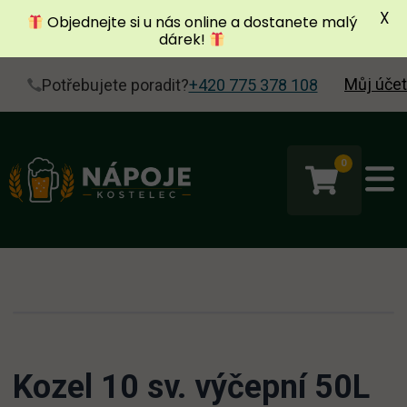
X
Objednejte si u nás online a dostanete malý
dárek!
Můj účet
Potřebujete poradit?
+420 775 378 108
0
Kozel 10 sv. výčepní 50L