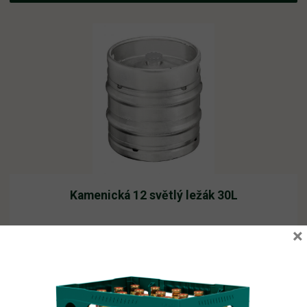
Kamenická 12 světlý ležák 30L
×
Vyprodáno
1 711,99
Kč
vč. DPH
Čtěte více