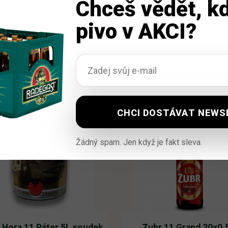
Chceš vědět, kd
pivo v AKCI?
Žádný spam. Jen když je fakt sleva.
 Hora 11 Páter 5L soudek
Zubr 11 Grand 20×0,