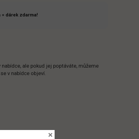
 = dárek zdarma!
 nabídce, ale pokud jej poptáváte, můžeme
 se v nabídce objeví.
×