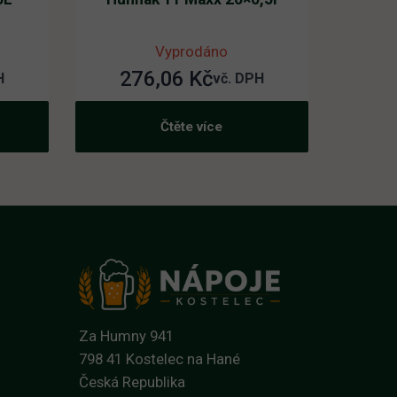
Vyprodáno
276,06
Kč
H
vč. DPH
Čtěte více
Za Humny 941
798 41 Kostelec na Hané
Česká Republika