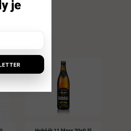
y je
5L
Huhňák 11 Maxx 20×0,5l