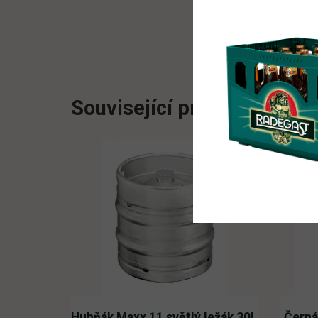
Související produkty
Huhňák Maxx 11 světlý ležák 30L
Černá