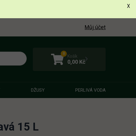
X
Můj účet
0
Košík
0,00
Kč
Y
DŽUSY
PERLIVÁ VODA
avá 15 L