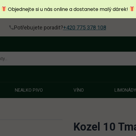
Objednejte si u nás online a dostanete malý dárek!
Potřebujete poradit?
+420 775 378 108
NEALKO PIVO
VÍNO
LIMONÁD
Kozel 10 Tm