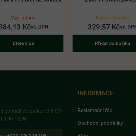
Vyprodáno
Na objednávku
384,13
Kč
329,57
Kč
vč. DPH
vč. DP
Čtěte více
Přidat do košíku
INFORMACE
Reklamační řád
d pondělí do pátku od 8:00-
d 9:00-12:00
Obchodní podmínky
Blog
ás:
+420 775 378 108