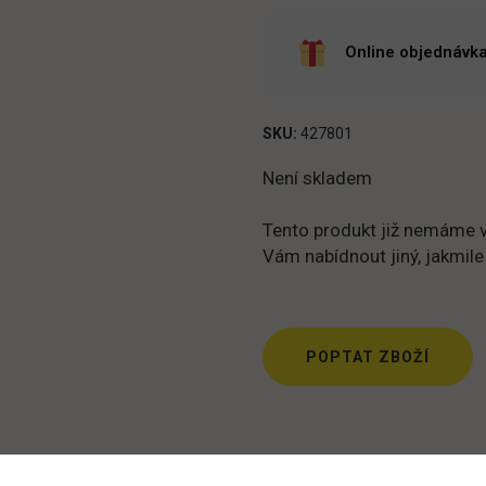
Online objednávka
SKU:
427801
Není skladem
Tento produkt již nemáme v
Vám nabídnout jiný, jakmile
POPTAT ZBOŽÍ