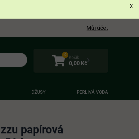
X
Můj účet
0
Košík
0,00
Kč
Y
DŽUSY
PERLIVÁ VODA
izzu papírová