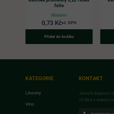
Kelímek průhledný 0,2l/100ks
Ke
folie
Skladem
0,73
Kč
vč. DPH
Přidat do košíku
KATEGORIE
KONTAKT
Lihoviny
Jsme k dispozici o
16.00 a v sobotu o
Víno