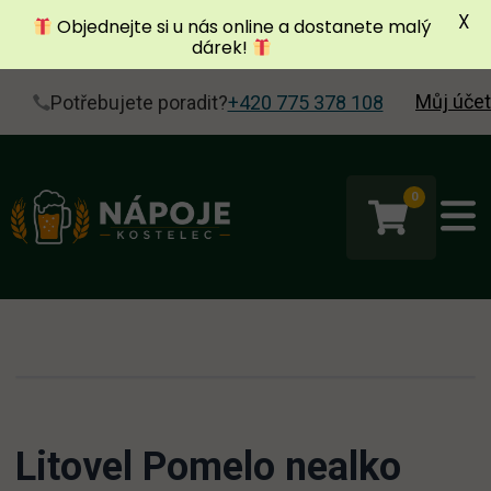
X
Objednejte si u nás online a dostanete malý
dárek!
Můj účet
Potřebujete poradit?
+420 775 378 108
0
Litovel Pomelo nealko