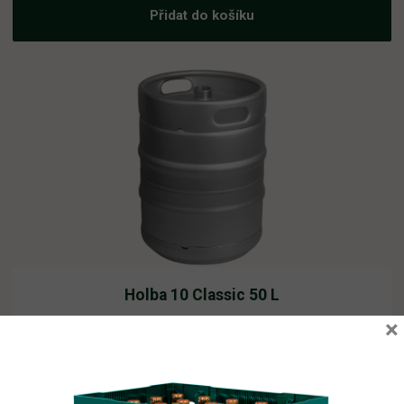
Přidat do košíku
Holba 10 Classic 50 L
×
Vyprodáno
0,00
Kč
vč. DPH