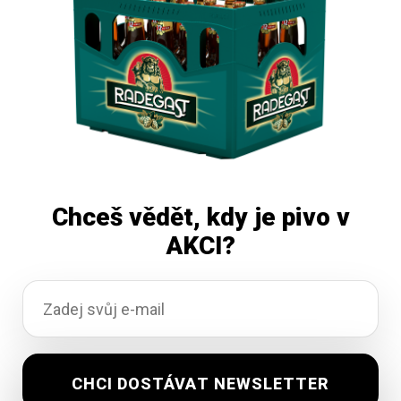
Čtěte více
Chceš vědět, kdy je pivo v
AKCI?
Černá Hora 12 Ležák 50 L
Vyprodáno
2 210,62
Kč
vč. DPH