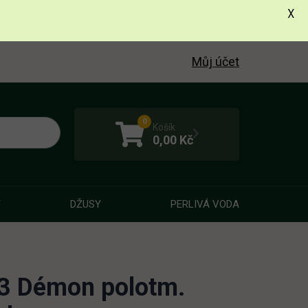
X
Můj účet
0
Košík
0,00
Kč
Y
DŽUSY
PERLIVÁ VODA
3 Démon polotm.