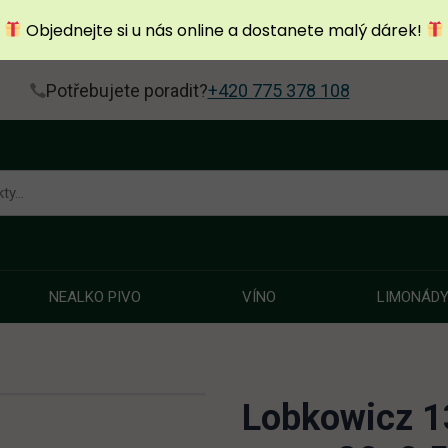
Objednejte si u nás online a dostanete malý dárek!
Potřebujete poradit?
+420 775 378 108
NEALKO PIVO
VÍNO
LIMONÁD
Lobkowicz 1