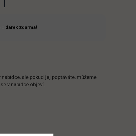
 l
 = dárek zdarma!
 nabídce, ale pokud jej poptáváte, můžeme
 se v nabídce objeví.