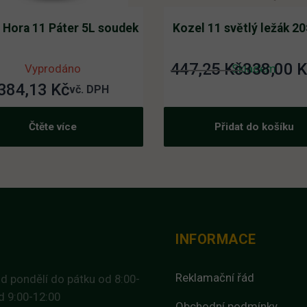
 Hora 11 Páter 5L soudek
Kozel 11 světlý ležák 2
447,25
Kč
338,00
K
Původní
Aktuální
Vyprodáno
Skladem
384,13
Kč
cena
cena
vč. DPH
byla:
je:
Čtěte více
Přidat do košíku
447,25 K
338,00 K
INFORMACE
Reklamační řád
d pondělí do pátku od 8:00-
d 9:00-12:00
Obchodní podmínky