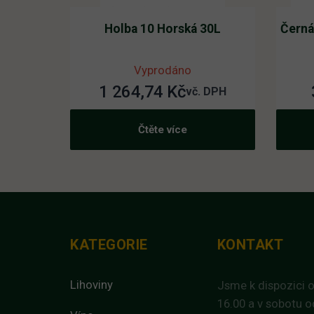
Holba 10 Horská 30L
Černá
Vyprodáno
1 264,74
Kč
vč. DPH
Čtěte více
KATEGORIE
KONTAKT
Lihoviny
Jsme k dispozici o
16.00 a v sobotu o