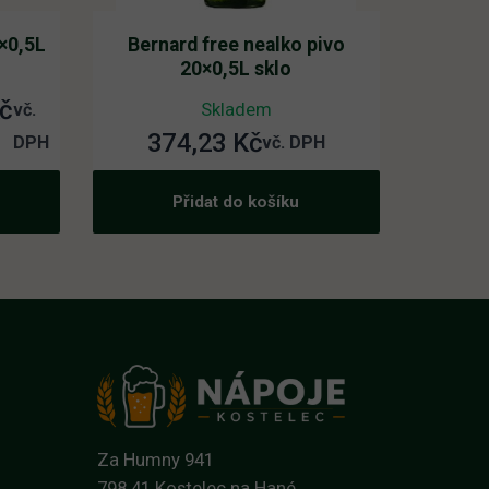
0×0,5L
Bernard free nealko pivo
20×0,5L sklo
č
Skladem
vč.
374,23
Kč
DPH
vč. DPH
Přidat do košíku
č.
č.
Za Humny 941
798 41 Kostelec na Hané