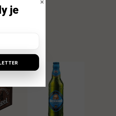
×
y je