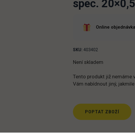
spec. 20×0,5
Online objednávka
SKU:
403402
Není skladem
Tento produkt již nemáme v
Vám nabídnout jiný, jakmile
POPTAT ZBOŽÍ