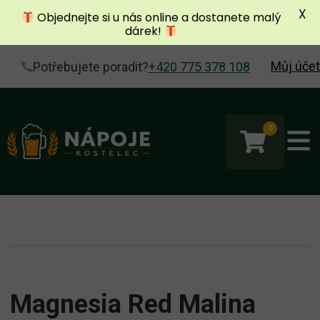
X
Objednejte si u nás online a dostanete malý
dárek!
Můj účet
Potřebujete poradit?
+420 775 378 108
0
Magnesia Red Malina