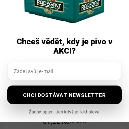
Čtěte více
Chceš vědět, kdy je pivo v
AKCI?
Korunní Limeta / Máta 6×1,5l pet
Žádný spam. Jen když je fakt sleva.
Vyprodáno
87,22
Kč
vč. DPH