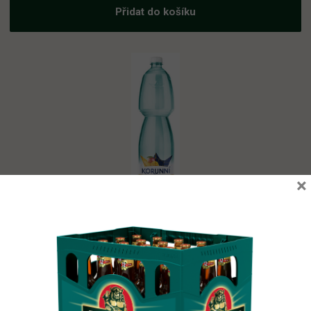
Přidat do košíku
×
Korunní Mango 6×1,5l pet
Vyprodáno
87,22
Kč
vč. DPH