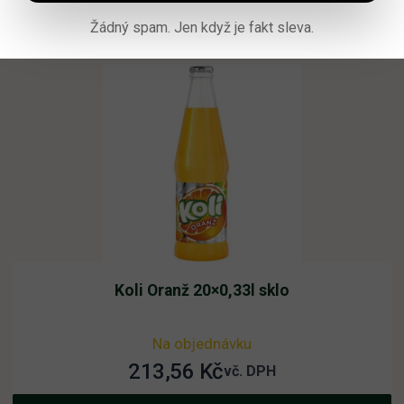
Čtěte více
Žádný spam. Jen když je fakt sleva.
Koli Oranž 20×0,33l sklo
Na objednávku
213,56
Kč
vč. DPH