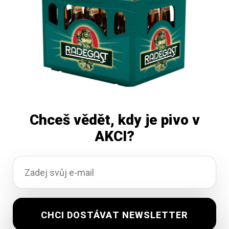
Přidat do košíku
Chceš vědět, kdy je pivo v
AKCI?
River Pink Grapefruit tonik 6x2L
Vyprodáno
150,87
Kč
vč. DPH