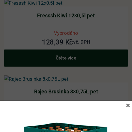
Fresssh Kiwi 12×0,5l pet
Vyprodáno
128,39
Kč
vč. DPH
Čtěte více
Rajec Brusinka 8×0,75L pet
×
Skladem
21,30
Kč
vč. DPH