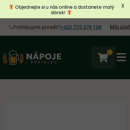
X
Objednejte si u nás online a dostanete malý
dárek!
Můj účet
Potřebujete poradit?
+420 775 378 108
0