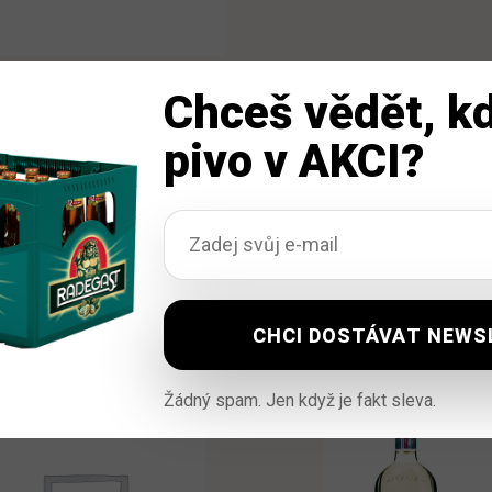
suché
množství
Chceš vědět, kd
pivo v AKCI?
Žádný spam. Jen když je fakt sleva.