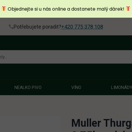
Objednejte si u nás online a dostanete malý dárek!
Potřebujete poradit?
+420 775 378 108
NEALKO PIVO
VÍNO
LIMONÁD
Muller Thur