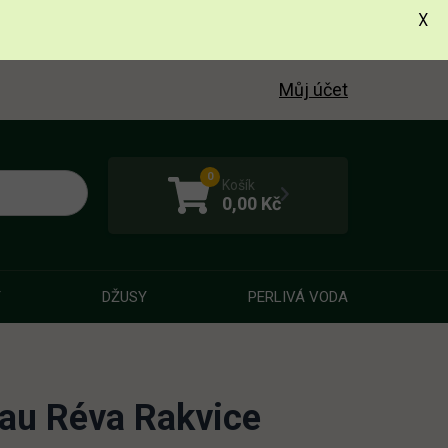
X
Můj účet
0
Košík
0,00
Kč
Y
DŽUSY
PERLIVÁ VODA
gau Réva Rakvice