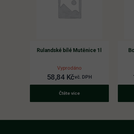
Rulandské bílé Mutěnice 1l
Bo
Vyprodáno
58,84
Kč
vč. DPH
Čtěte více