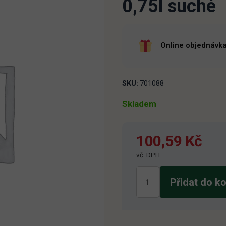
0,75l suché
Online objednávka
SKU:
701088
Skladem
100,59
Kč
vč. DPH
Muller
Přidat do k
Thurgau
Réva
Rakvice
0,75l