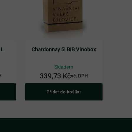
1L
Chardonnay 5l BIB Vinobox
Skladem
339,73
Kč
H
vč. DPH
Přidat do košíku