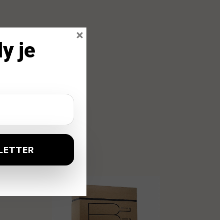
×
y je