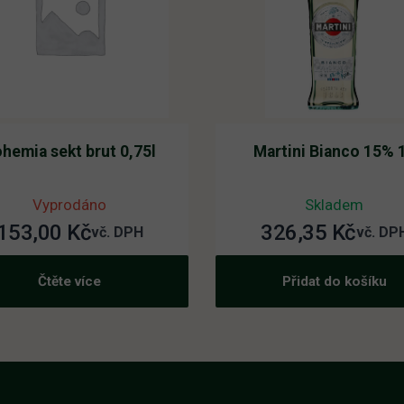
hemia sekt brut 0,75l
Martini Bianco 15% 
Vyprodáno
Skladem
153,00
Kč
326,35
Kč
vč. DPH
vč. DP
Čtěte více
Přidat do košíku