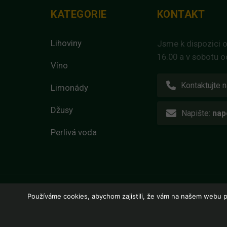
KATEGORIE
KONTAKT
Lihoviny
Jsme k dispozici o
16.00 a v sobotu o
Víno
Kontaktujte n
Limonády
Džusy
Napište:
nap
Perlivá voda
Používáme cookies, abychom zajistili, že vám na našem webu p