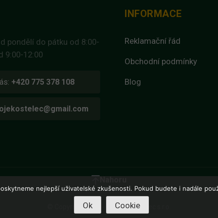
INFORMACE
Reklamační řád
d pondělí do pátku od 8:00-
d 9:00-12:00
Obchodní podmínky
Blog
ás:
+420 775 378 108
ojekostelec@gmail.com
Nahoru
oskytneme nejlepší uživatelské zkušenosti. Pokud budete i nadále použ
Ok
Cookie
© Copyright 2026 - Nápoje Kostelec s.r.o.