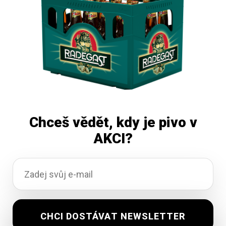
Čtěte více
Chceš vědět, kdy je pivo v
AKCI?
Zubr 11 Grand 20×0,5L
Na objednávku
329,57
Kč
vč. DPH