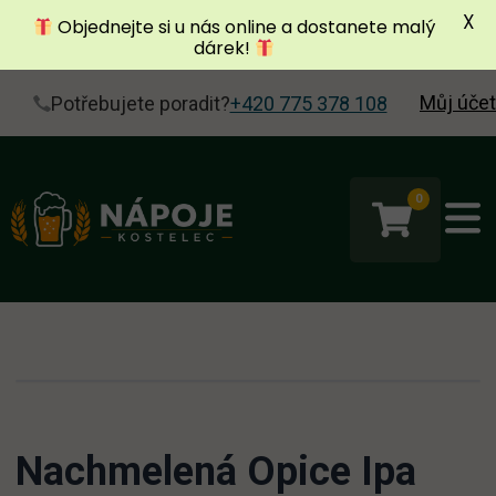
X
Objednejte si u nás online a dostanete malý
dárek!
Můj účet
Potřebujete poradit?
+420 775 378 108
0
Nachmelená Opice Ipa