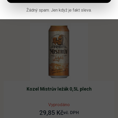
Přidat do košíku
Žádný spam. Jen když je fakt sleva.
Kozel Mistrův ležák 0,5L plech
Vyprodáno
29,85
Kč
vč. DPH