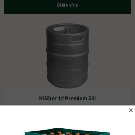
Čtěte více
Klášter 12 Premium 50l
×
Vyprodáno
2 210,62
Kč
vč. DPH