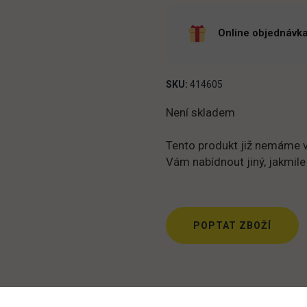
Online objednávka
SKU:
414605
Není skladem
Tento produkt již nemáme v
Vám nabídnout jiný, jakmile
POPTAT ZBOŽÍ