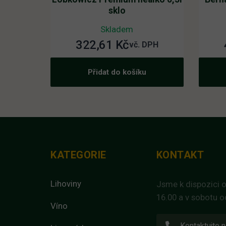
sklo
Skladem
322,61
Kč
vč. DPH
Přidat do košíku
KATEGORIE
KONTAKT
Lihoviny
Jsme k dispozici o
16.00 a v sobotu o
Víno
Kontaktujte n