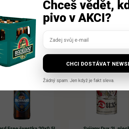
Chceš vědět, kd
pivo v AKCI?
Žádný spam. Jen když je fakt sleva.
ard Free švestka 20×0,5L
Svijany Dux 2L plec