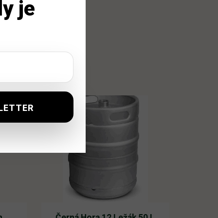
y je
h
Černá Hora 12 Ležák 50 L