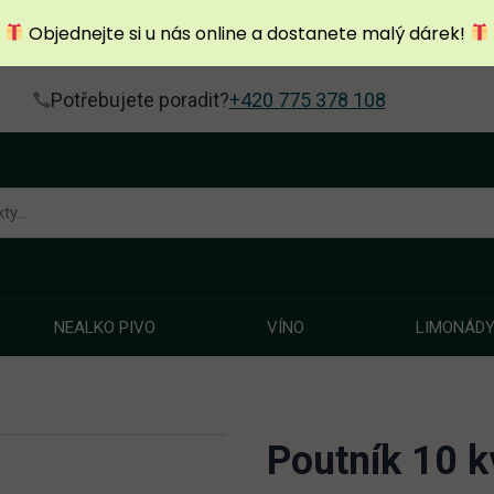
Objednejte si u nás online a dostanete malý dárek!
Potřebujete poradit?
+420 775 378 108
NEALKO PIVO
VÍNO
LIMONÁD
Poutník 10 