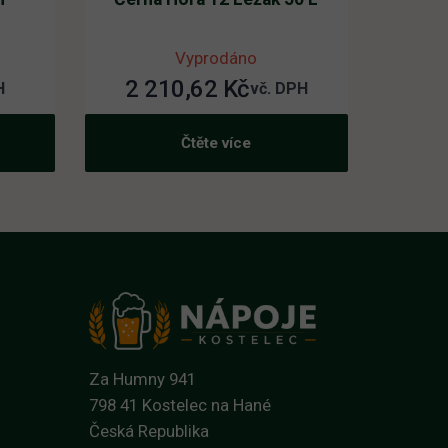
Vyprodáno
2 210,62
Kč
H
vč. DPH
Čtěte více
Za Humny 941
798 41 Kostelec na Hané
Česká Republika