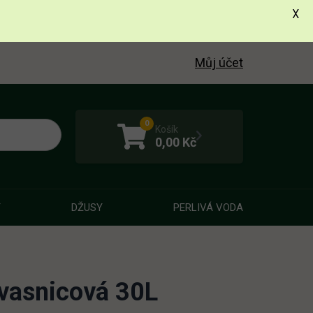
X
Můj účet
0
Košík
0,00
Kč
Y
DŽUSY
PERLIVÁ VODA
kvasnicová 30L