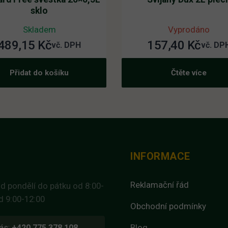
sklo
Skladem
Vyprodáno
489,15
Kč
157,40
Kč
vč. DPH
vč. DP
Přidat do košíku
Čtěte více
INFORMACE
Reklamační řád
d pondělí do pátku od 8:00-
d 9:00-12:00
Obchodní podmínky
Blog
ás:
+420 775 378 108