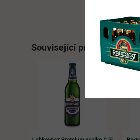
Související produkty
Lobkowicz Premium nealko 0,5l
Bern