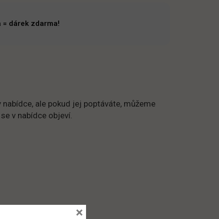
 = dárek zdarma!
 nabídce, ale pokud jej poptáváte, můžeme
 se v nabídce objeví.
×