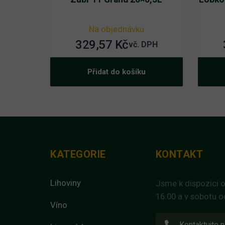
Na objednávku
329,57
Kč
vč. DPH
Přidat do košíku
KATEGORIE
KONTAKT
Lihoviny
Jsme k dispozici o
16.00 a v sobotu o
Víno
Kontaktujte n