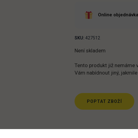
Online objednávka
SKU:
427512
Není skladem
Tento produkt již nemáme v
Vám nabídnout jiný, jakmile
POPTAT ZBOŽÍ