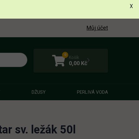
X
Můj účet
0
Košík
0,00
Kč
Y
DŽUSY
PERLIVÁ VODA
ar sv. ležák 50l