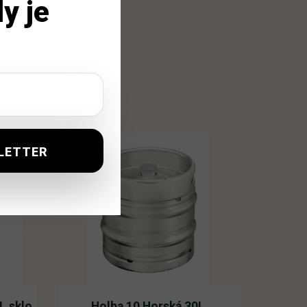
y je
L sklo
Holba 10 Horská 30L