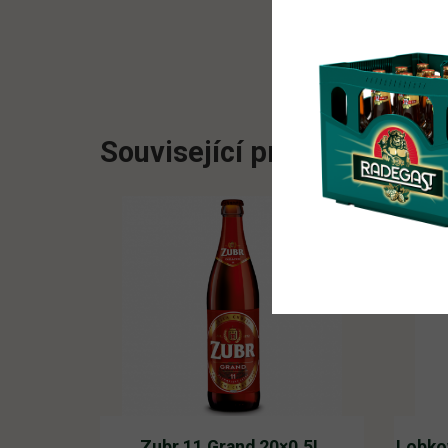
Související produkty
Zubr 11 Grand 20×0,5L
Lobko