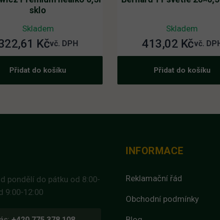
sklo
Skladem
Skladem
322,61
Kč
413,02
Kč
vč. DPH
vč. DP
Přidat do košíku
Přidat do košíku
INFORMACE
Reklamační řád
d pondělí do pátku od 8:00-
d 9:00-12:00
Obchodní podmínky
Blog
ás:
+420 775 378 108