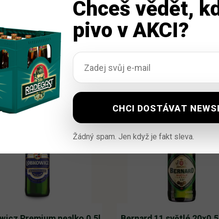
Chceš vědět, kd
pivo v AKCI?
Žádný spam. Jen když je fakt sleva.
wicz Premium nealko 0,5l
Bernard 11 světlé 20×0,5