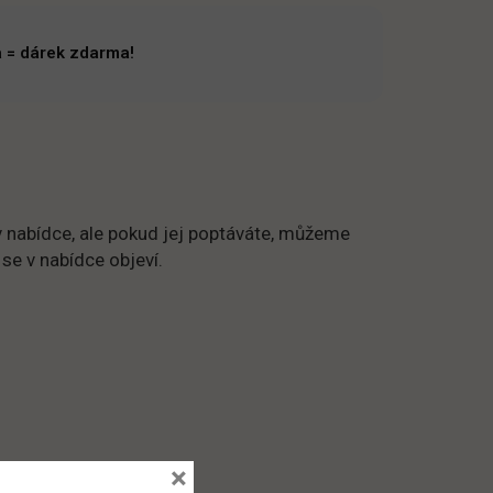
 = dárek zdarma!
 nabídce, ale pokud jej poptáváte, můžeme
 se v nabídce objeví.
×