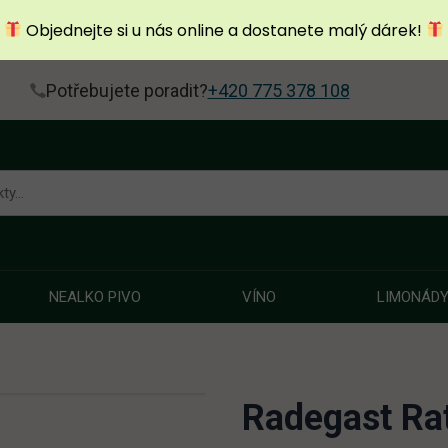
Objednejte si u nás online a dostanete malý dárek!
Potřebujete poradit?
+420 775 378 108
NEALKO PIVO
VÍNO
LIMONÁD
Radegast Rat