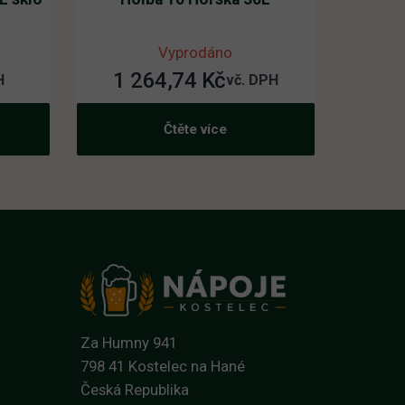
Vyprodáno
1 264,74
Kč
H
vč. DPH
Čtěte více
Za Humny 941
798 41 Kostelec na Hané
Česká Republika