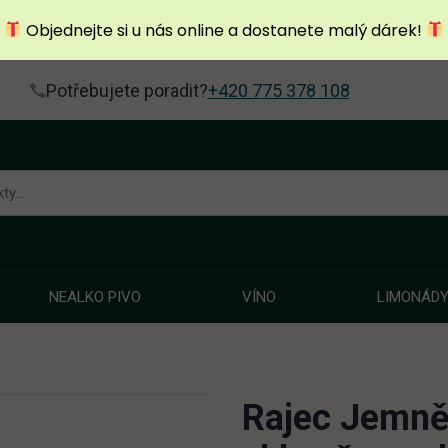
Objednejte si u nás online a dostanete malý dárek!
Potřebujete poradit?
+420 775 378 108
NEALKO PIVO
VÍNO
LIMONÁD
Rajec Jemně 