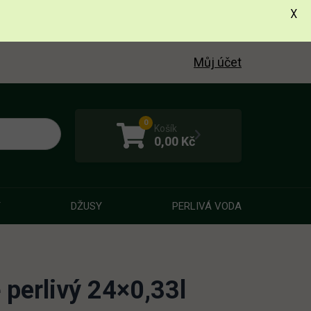
X
Můj účet
0
Košík
0,00
Kč
Y
DŽUSY
PERLIVÁ VODA
perlivý 24×0,33l