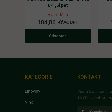
Dobrá Voda Mandarinka perlivá
Ko
6×1,5l pet
Vyprodáno
104,86
Kč
vč. DPH
Čtěte více
KATEGORIE
KONTAKT
Lihoviny
Jsme k dispozici o
16.00 a v sobotu o
Víno