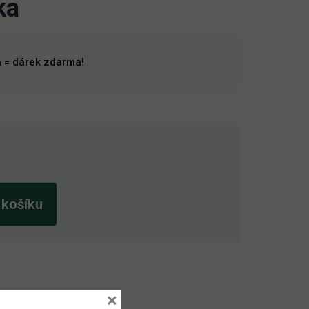
ka
 = dárek zdarma!
 košíku
×