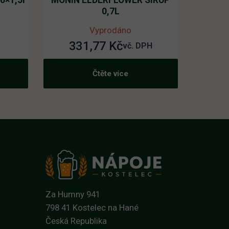
6×1,5l
MONIN ELDERFLOWER SIRUP
0,7L
Vyprodáno
331,77
Kč
vč. DPH
Čtěte více
Za Humny 941
798 41 Kostelec na Hané
Česká Republika