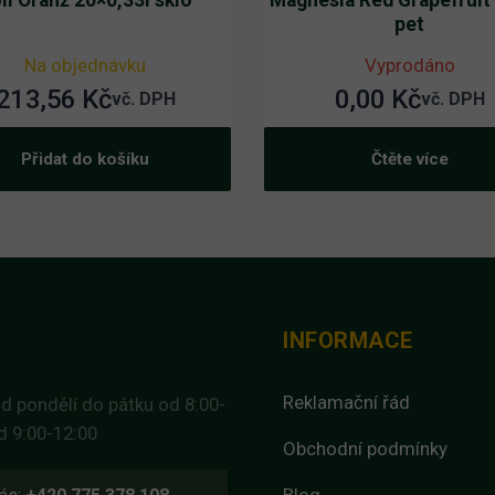
li Oranž 20×0,33l sklo
Magnesia Red Grapefruit 
pet
Na objednávku
Vyprodáno
213,56
Kč
0,00
Kč
vč. DPH
vč. DPH
Přidat do košíku
Čtěte více
INFORMACE
Reklamační řád
d pondělí do pátku od 8:00-
d 9:00-12:00
Obchodní podmínky
Blog