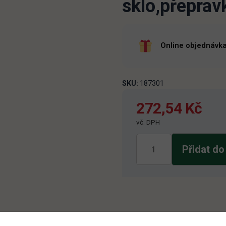
sklo,přeprav
Online objednávka
SKU:
187301
272,54
Kč
vč. DPH
Rajec
Přidat do
Jemně
perlivý
24x0,33l
sklo,přepravka
množství