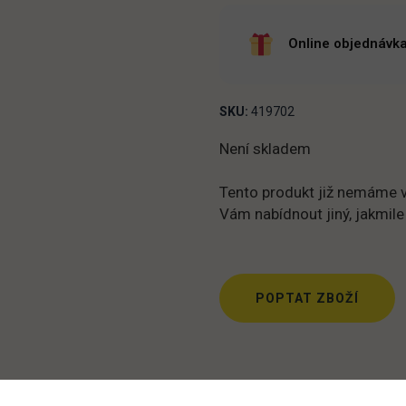
Online objednávka
SKU:
419702
Není skladem
Tento produkt již nemáme v
Vám nabídnout jiný, jakmile
POPTAT ZBOŽÍ