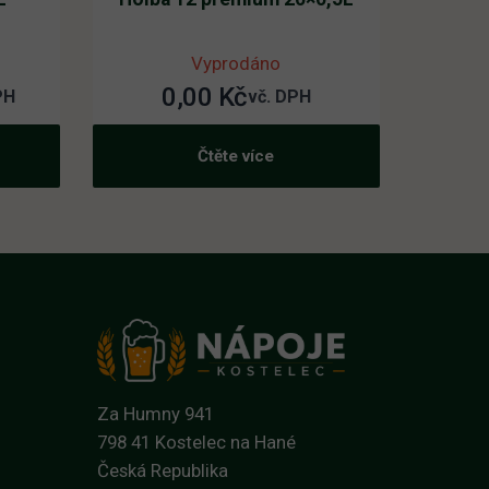
Vyprodáno
0,00
Kč
PH
vč. DPH
Čtěte více
Za Humny 941
798 41 Kostelec na Hané
Česká Republika