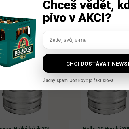
Chceš vědět, kd
pivo v AKCI?
Žádný spam. Jen když je fakt sleva.
mson Hořký ležák 30L
Holba 10 Horská 30