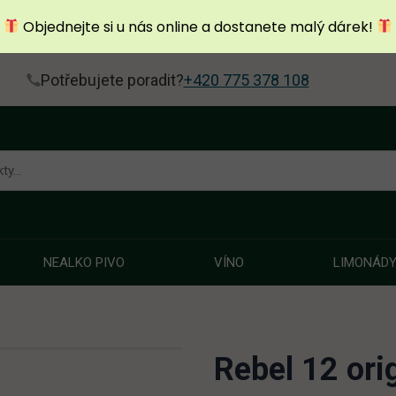
Objednejte si u nás online a dostanete malý dárek!
Potřebujete poradit?
+420 775 378 108
NEALKO PIVO
VÍNO
LIMONÁD
Rebel 12 orig