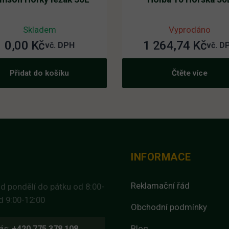
Skladem
Vyprodáno
0,00
Kč
1 264,74
Kč
vč. DPH
vč. D
Přidat do košíku
Čtěte více
INFORMACE
Reklamační řád
d pondělí do pátku od 8:00-
d 9:00-12:00
Obchodní podmínky
Blog
ás:
+420 775 378 108