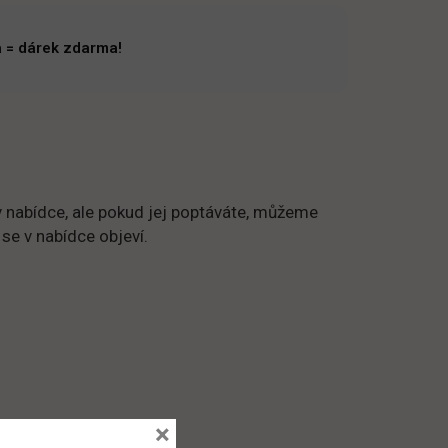
 = dárek zdarma!
 nabídce, ale pokud jej poptáváte, můžeme
 se v nabídce objeví.
×