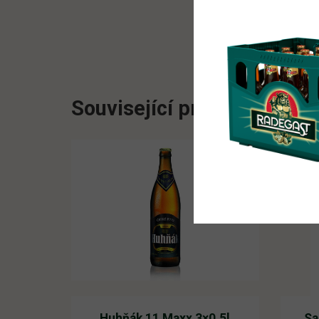
Související produkty
Huhňák 11 Maxx 3×0,5l
Sa