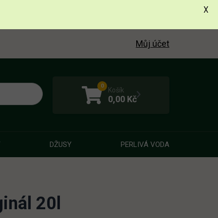
X
Můj účet
0
Košík
0,00
Kč
Y
DŽUSY
PERLIVÁ VODA
inál 20l