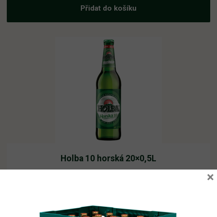
Přidat do košíku
Holba 10 horská 20×0,5L
×
Vyprodáno
11,66
Kč
vč. DPH