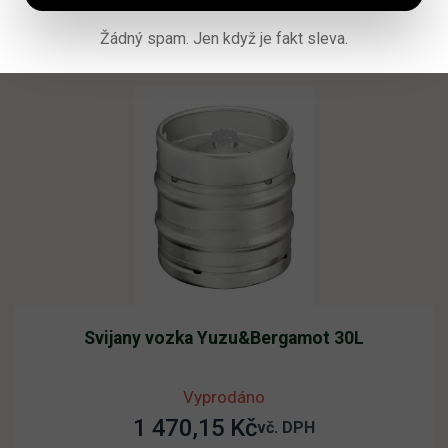
Čtěte více
Žádný spam. Jen když je fakt sleva.
Svijany vozka Yuzu&Bergamot 30L
Vyprodáno
1 470,15
Kč
vč. DPH