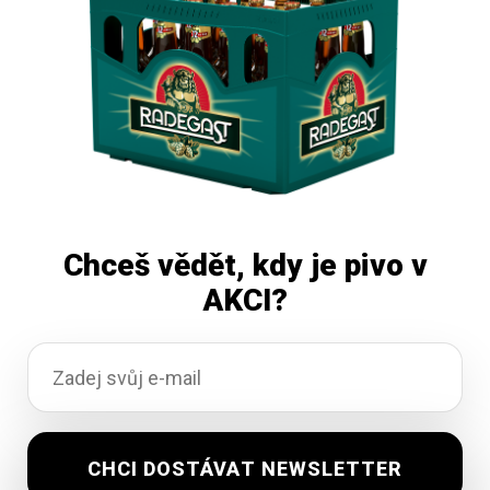
Čtěte více
Chceš vědět, kdy je pivo v
AKCI?
Huhňák 11 Maxx 20×0,5l
Vyprodáno
276,06
Kč
vč. DPH