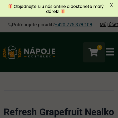
X
Objednejte si u nás online a dostanete malý
dárek!
Můj účet
Potřebujete poradit?
+420 775 378 108
0
Refresh Grapefruit Nealko