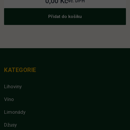
0,00
Kč
vč. DPH
Přidat do košíku
KATEGORIE
Lihoviny
Víno
Limonády
Džusy