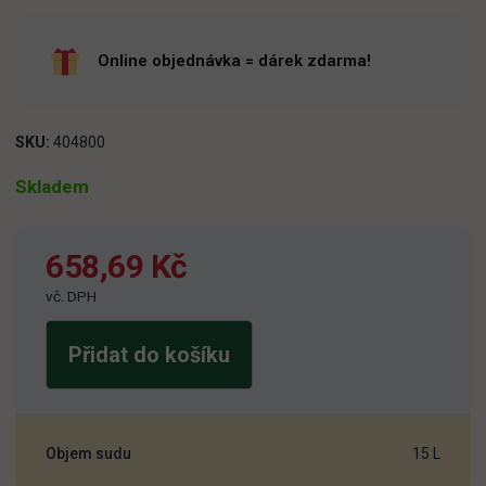
Online objednávka = dárek zdarma!
SKU:
404800
Skladem
658,69
Kč
vč. DPH
Přidat do košíku
Rychtář
grunt
11
15l
Objem sudu
15 L
množství