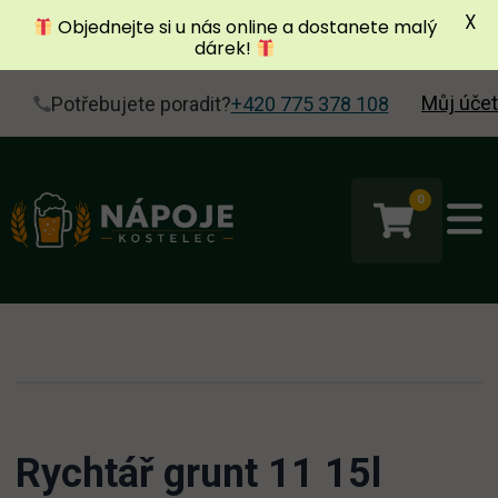
X
Objednejte si u nás online a dostanete malý
dárek!
Můj účet
Potřebujete poradit?
+420 775 378 108
0
Rychtář grunt 11 15l