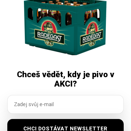
Čtěte více
Chceš vědět, kdy je pivo v
AKCI?
Huhňák Maxx 11 světlý ležák 30L
Skladem
1 112,80
Kč
vč. DPH