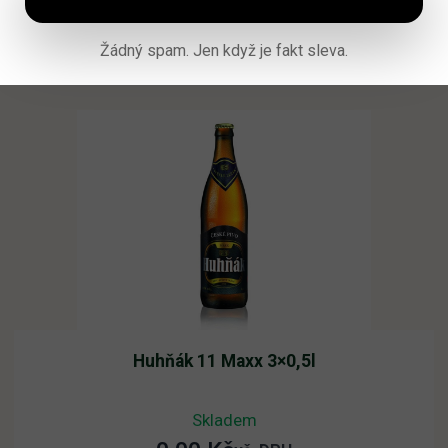
Žádný spam. Jen když je fakt sleva.
Přidat do košíku
Huhňák 11 Maxx 3×0,5l
Skladem