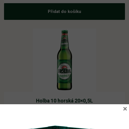
Přidat do košíku
Holba 10 horská 20×0,5L
×
Vyprodáno
11,66
Kč
vč. DPH