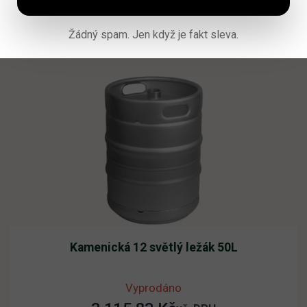
Žádný spam. Jen když je fakt sleva.
Přidat do košíku
Kamenická 12 světlý ležák 50L
Vyprodáno