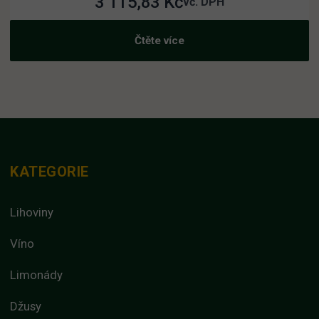
3 115,83
Kč
vč. DPH
Čtěte více
KATEGORIE
Lihoviny
Víno
Limonády
Džusy