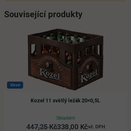
Související produkty
Sleva!
Kozel 11 světlý ležák 20×0,5L
Skladem
447,25
Kč
338,00
Kč
Původní
Aktuální
vč. DPH