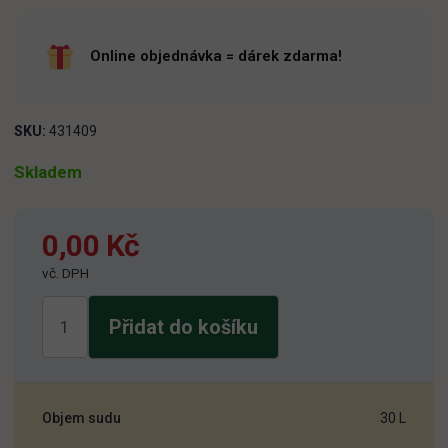
Online objednávka = dárek zdarma!
SKU:
431409
Skladem
0,00
Kč
vč. DPH
Samson
Přidat do košíku
Hořký
ležák
30L
množství
Objem sudu
30 L