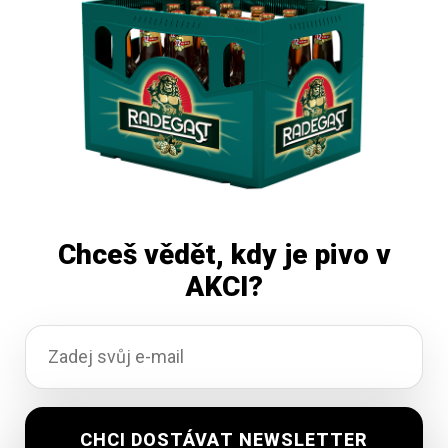
Přidat do košíku
Chceš vědět, kdy je pivo v
AKCI?
Huhňák Maxx 11 světlý ležák 30L
Skladem
1 112,80
Kč
vč. DPH