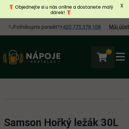
X
Objednejte si u nás online a dostanete malý
dárek!
Můj účet
Potřebujete poradit?
+420 775 378 108
0
Samson Hořký ležák 30L