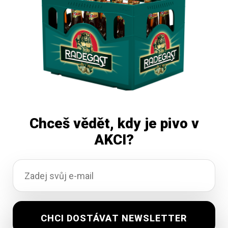
Přidat do košíku
Chceš vědět, kdy je pivo v
AKCI?
Holba 12 premium 20×0,5L
Vyprodáno
0,00
Kč
vč. DPH