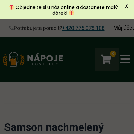
X
Objednejte si u nás online a dostanete malý
dárek!
Můj účet
Potřebujete poradit?
+420 775 378 108
0
Samson nachmelený