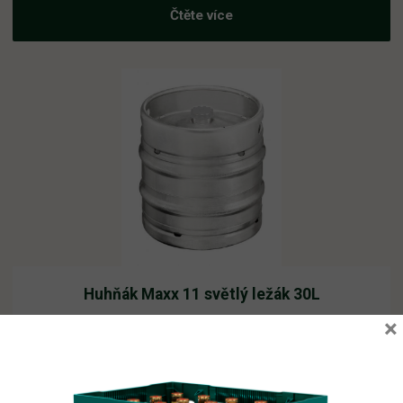
Čtěte více
Huhňák Maxx 11 světlý ležák 30L
×
Skladem
1 112,80
Kč
vč. DPH