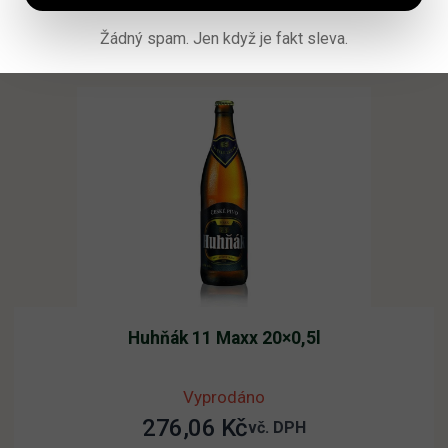
Čtěte více
Žádný spam. Jen když je fakt sleva.
Huhňák 11 Maxx 20×0,5l
Vyprodáno
276,06
Kč
vč. DPH