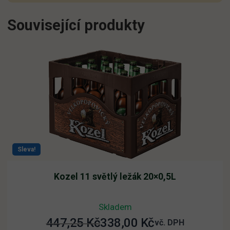
Související produkty
Sleva!
Kozel 11 světlý ležák 20×0,5L
Skladem
447,25
Kč
338,00
Kč
Původní
Aktuální
vč. DPH