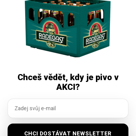
Přidat do košíku
Chceš vědět, kdy je pivo v
AKCI?
Klášter 12 Premium 50l
Vyprodáno
2 210,62
Kč
vč. DPH