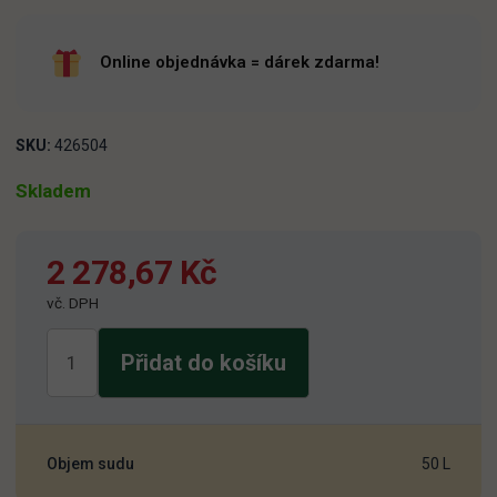
Online objednávka = dárek zdarma!
SKU:
426504
Skladem
2 278,67
Kč
vč. DPH
Starobrno
Přidat do košíku
11
Medium
50l
množství
Objem sudu
50 L