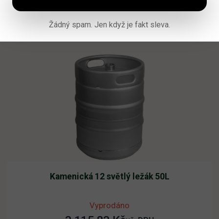
Žádný spam. Jen když je fakt sleva.
Čtěte více
Kamenická 12 světlý ležák 50L
Vyprodáno