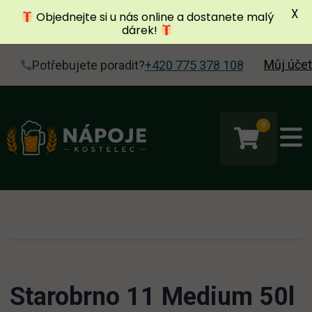
X
Objednejte si u nás online a dostanete malý
dárek!
Můj účet
Potřebujete poradit?
+420 775 378 108
0
Starobrno 11 Medium 50l