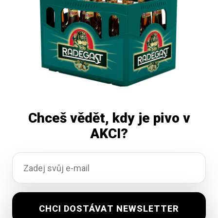
Čtěte více
Chceš vědět, kdy je pivo v
AKCI?
Kozel Mistrův ležák 0,5L plech
Vyprodáno
29,85
Kč
vč. DPH