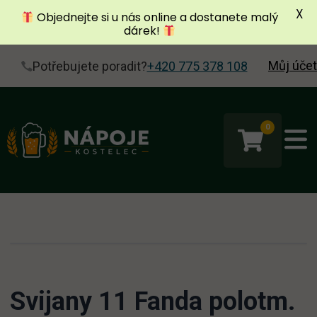
X
Objednejte si u nás online a dostanete malý
dárek!
Můj účet
Potřebujete poradit?
+420 775 378 108
0
Svijany 11 Fanda polotm.