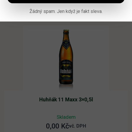
Čtěte více
Žádný spam. Jen když je fakt sleva.
Huhňák 11 Maxx 3×0,5l
Skladem
0,00
Kč
vč. DPH