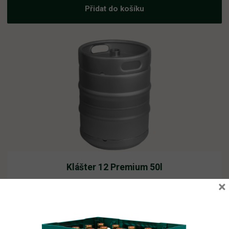
Přidat do košíku
Klášter 12 Premium 50l
×
Vyprodáno
2 210,62
Kč
vč. DPH