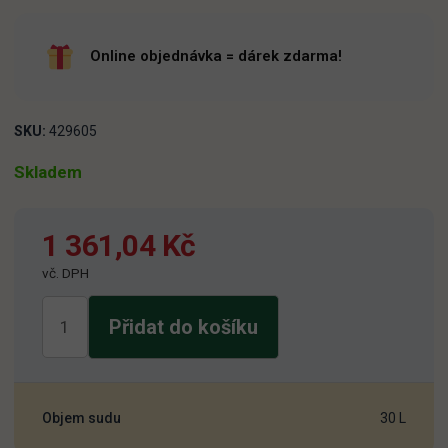
Online objednávka = dárek zdarma!
SKU:
429605
Skladem
1 361,04
Kč
vč. DPH
Svijany
Přidat do košíku
12
Rytíř
30
L
Objem sudu
30 L
množství