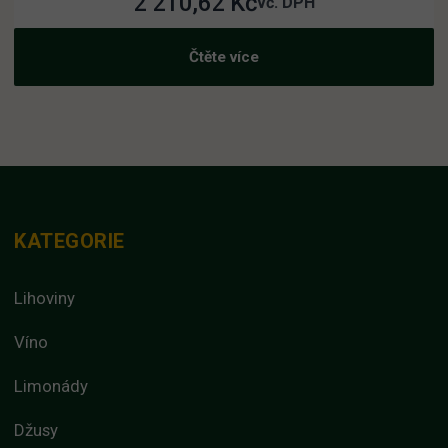
2 210,62
Kč
vč. DPH
Čtěte více
KATEGORIE
Lihoviny
Víno
Limonády
Džusy