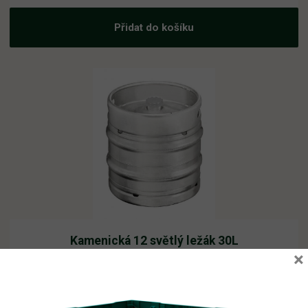
Přidat do košíku
Kamenická 12 světlý ležák 30L
×
Vyprodáno
1 711,99
Kč
vč. DPH