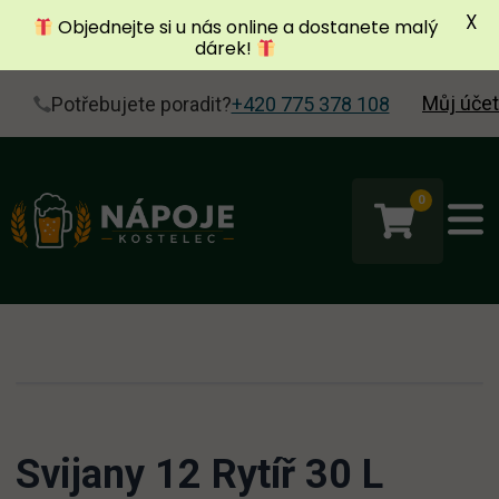
X
Objednejte si u nás online a dostanete malý
dárek!
Můj účet
Potřebujete poradit?
+420 775 378 108
0
Svijany 12 Rytíř 30 L