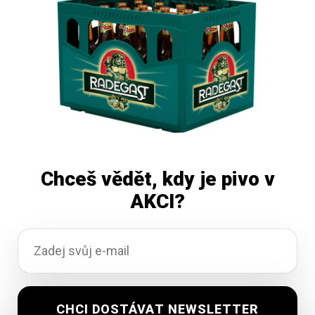
Čtěte více
Chceš vědět, kdy je pivo v
AKCI?
Svijany Dux 2L plech
Vyprodáno
157,40
Kč
vč. DPH