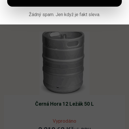
Žádný spam. Jen když je fakt sleva.
Čtěte více
Černá Hora 12 Ležák 50 L
Vyprodáno