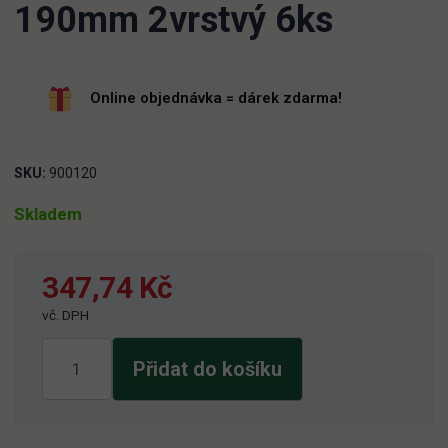
190mm 2vrstvý 6ks
Online objednávka = dárek zdarma!
SKU:
900120
Skladem
347,74
Kč
vč. DPH
Toaletní
Přidat do košíku
papír
Jumbo
190mm
2vrstvý