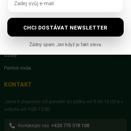
Lihoviny
Víno
Limonády
Žádný spam. Jen když je fakt sleva.
Džusy
Perlivá voda
KONTAKT
Jsme k dispozici od pondělí do pátku od 8:00-16.00 a v
sobotu od 9:00-12:00
Kontaktujte nás:
+420 775 378 108