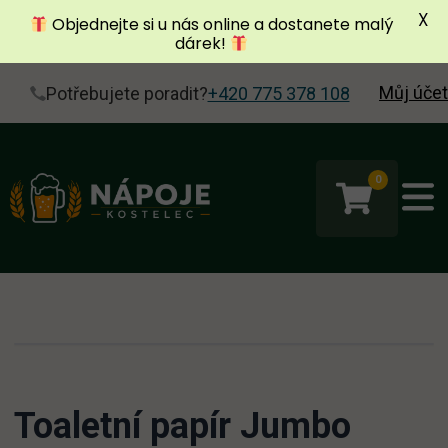
X
Objednejte si u nás online a dostanete malý
dárek!
Můj účet
Potřebujete poradit?
+420 775 378 108
0
Toaletní papír Jumbo