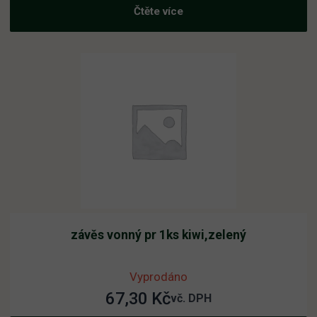
Čtěte více
závěs vonný pr 1ks kiwi,zelený
Vyprodáno
67,30
Kč
vč. DPH