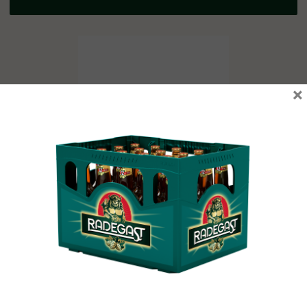
×
Závěs vonný př 1ks jablko, skořice fialová
Vyprodáno
67,30
Kč
vč. DPH