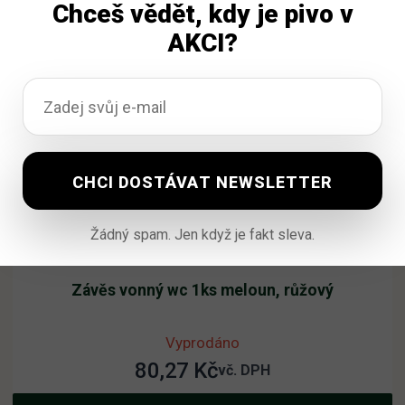
Čtěte více
Chceš vědět, kdy je pivo v
AKCI?
Žádný spam. Jen když je fakt sleva.
Závěs vonný wc 1ks meloun, růžový
Vyprodáno
80,27
Kč
vč. DPH