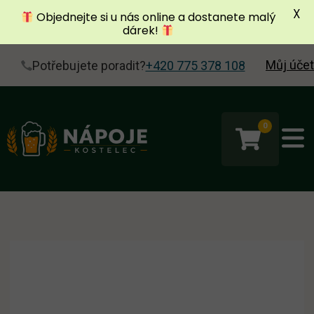
X
Objednejte si u nás online a dostanete malý
dárek!
Můj účet
Potřebujete poradit?
+420 775 378 108
0