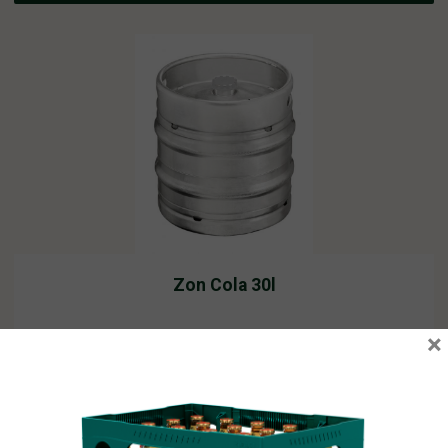
Zon Cola 30l
×
Vyprodáno
767,19
Kč
vč. DPH
Čtěte více