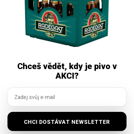
Chceš vědět, kdy je pivo v
AKCI?
Koala Černá Hora 30l
Na objednávku
519,16
Kč
vč. DPH
Přidat do košíku