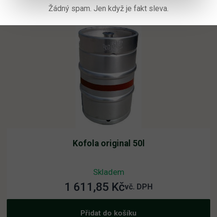
Žádný spam. Jen když je fakt sleva.
Kofola original 50l
Skladem
1 611,85
Kč
vč. DPH
Přidat do košíku