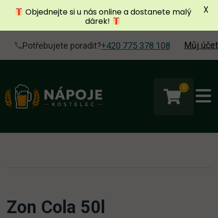
X
Objednejte si u nás online a dostanete malý
dárek!
Můj účet
Potřebujete poradit?
+420 775 378 108
0
Zon Cola 50l