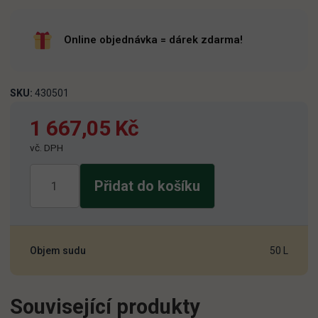
Online objednávka = dárek zdarma!
SKU:
430501
1 667,05
Kč
vč. DPH
Zubr
Přidat do košíku
10
Classic
50l
množství
Objem sudu
50 L
Související produkty