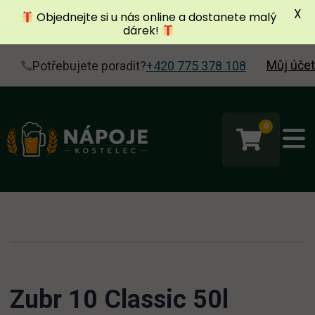
X
Objednejte si u nás online a dostanete malý
dárek!
Můj účet
Potřebujete poradit?
+420 775 378 108
0
Zubr 10 Classic 50l