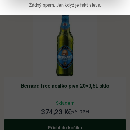
Žádný spam. Jen když je fakt sleva.
Bernard free nealko pivo 20×0,5L sklo
Skladem
374,23
Kč
vč. DPH
Přidat do košíku