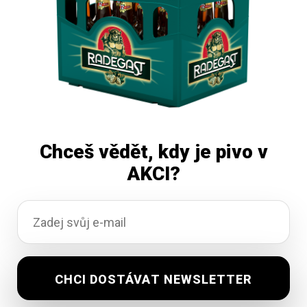
Chceš vědět, kdy je pivo v
AKCI?
Zubr 11 Grand 20×0,5L
Na objednávku
329,57
Kč
vč. DPH
Přidat do košíku