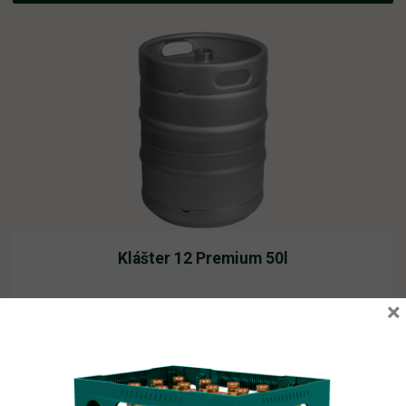
Klášter 12 Premium 50l
×
Vyprodáno
2 210,62
Kč
vč. DPH
Čtěte více