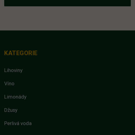
447,25 Kč.
338,00 Kč.
KATEGORIE
Lihoviny
Víno
Limonády
Džusy
Perlivá voda