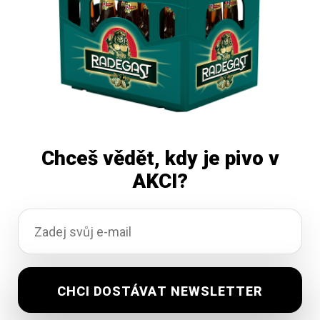
Chceš vědět, kdy je pivo v
AKCI?
Holba 12 premium 20×0,5L
Vyprodáno
0,00
Kč
vč. DPH
Čtěte více