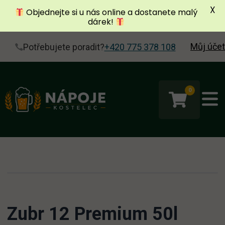
X
Objednejte si u nás online a dostanete malý
dárek!
Můj účet
Potřebujete poradit?
+420 775 378 108
0
Zubr 12 Premium 50l