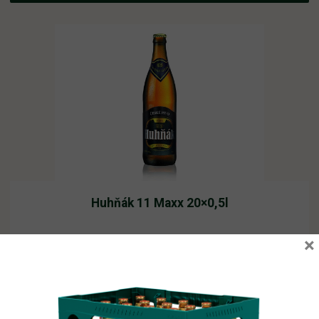
Huhňák 11 Maxx 20×0,5l
×
Vyprodáno
276,06
Kč
vč. DPH
Čtěte více