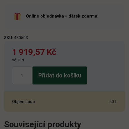
Online objednávka = dárek zdarma!
SKU:
430503
1 919,57
Kč
vč. DPH
Zubr
Přidat do košíku
12
Premium
50l
množství
Objem sudu
50 L
Související produkty