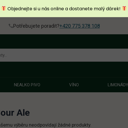
Objednejte si u nás online a dostanete malý dárek!
Potřebujete poradit?
+420 775 378 108
NEALKO PIVO
VÍNO
LIMONÁD
our Ale
šemu výběru neodpovídají žádné produkty.