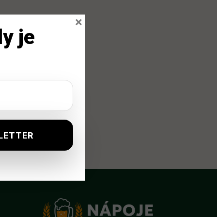
×
y je