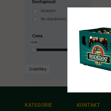
Dostupnost
Skladem
Na objednávku
Cena
15 Kč
2 332 Kč
Zrušit filtry
KATEGORIE
KONTAKT