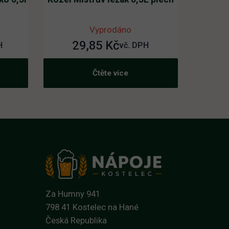
Vyprodáno
29,85
Kč
H
vč. DPH
Čtěte více
Za Humny 941
798 41 Kostelec na Hané
Česká Republika