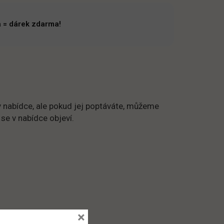
 = dárek zdarma!
 nabídce, ale pokud jej poptáváte, můžeme
 se v nabídce objeví.
×