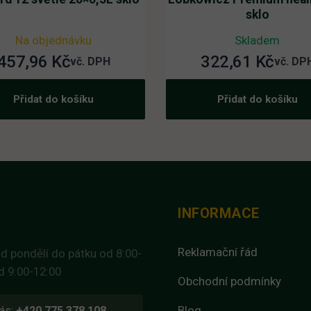
sklo
Na objednávku
Skladem
457,96
Kč
322,61
Kč
vč. DPH
vč. DP
Přidat do košíku
Přidat do košíku
INFORMACE
Reklamační řád
d pondělí do pátku od 8:00-
d 9:00-12:00
Obchodní podmínky
Blog
ás:
+420 775 378 108