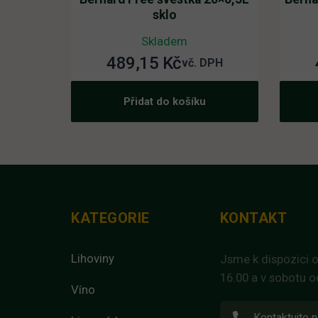
sklo
Skladem
489,15
Kč
vč. DPH
Přidat do košíku
KATEGORIE
KONTAKT
Lihoviny
Jsme k dispozici o
16.00 a v sobotu o
Víno
Kontaktujte n