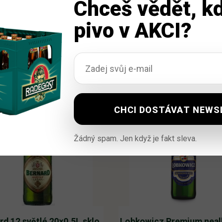
Chceš vědět, kd
pivo v AKCI?
Žádný spam. Jen když je fakt sleva.
rd 12 světlé 20×0,5L sklo
Lobkowicz Premium nealk