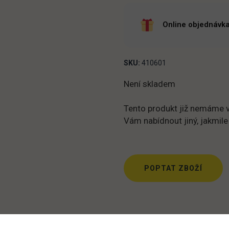
Online objednávka
SKU:
410601
Není skladem
Tento produkt již nemáme v
Vám nabídnout jiný, jakmile
POPTAT ZBOŽÍ