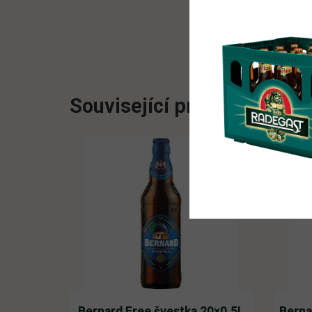
Související produkty
Bernard Free švestka 20×0,5L
Berna