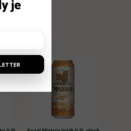
y je
o 0,5l
Kozel Mistrův ležák 0,5L plech