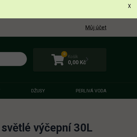
X
Můj účet
0
Košík
0,00
Kč
Y
DŽUSY
PERLIVÁ VODA
světlé výčepní 30L