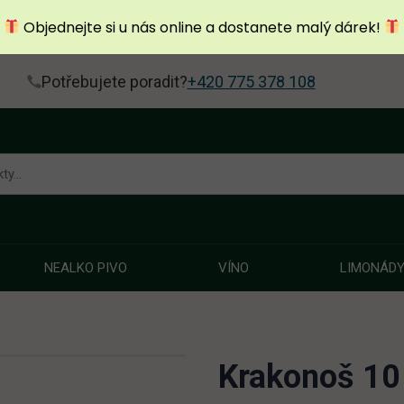
Objednejte si u nás online a dostanete malý dárek!
Potřebujete poradit?
+420 775 378 108
NEALKO PIVO
VÍNO
LIMONÁD
Krakonoš 10 