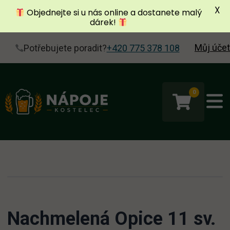
X
Objednejte si u nás online a dostanete malý
dárek!
Můj účet
Potřebujete poradit?
+420 775 378 108
0
Nachmelená Opice 11 sv.