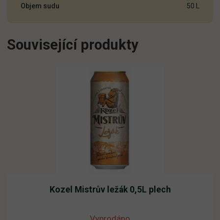
Objem sudu
50 L
50L
množství
Související produkty
Kozel Mistrův ležák 0,5L plech
Vyprodáno