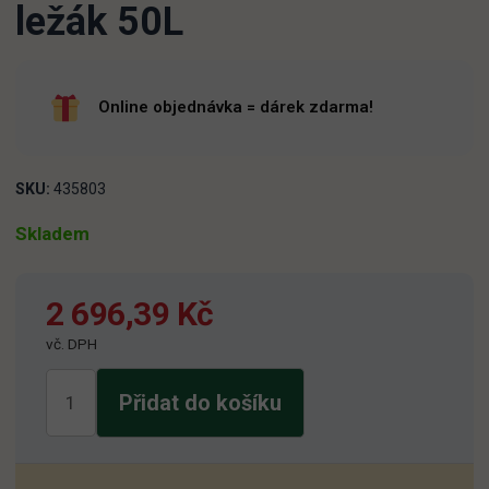
ležák 50L
Online objednávka = dárek zdarma!
SKU:
435803
Skladem
2 696,39
Kč
vč. DPH
Nachmelená
Přidat do košíku
Opice
11
sv.
ležák