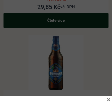
29,85
Kč
vč. DPH
Čtěte více
×
Bernard Free švestka 20×0,5L sklo