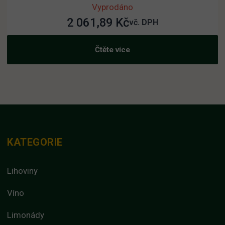
Vyprodáno
2 061,89
Kč
vč. DPH
Čtěte více
KATEGORIE
Lihoviny
Víno
Limonády