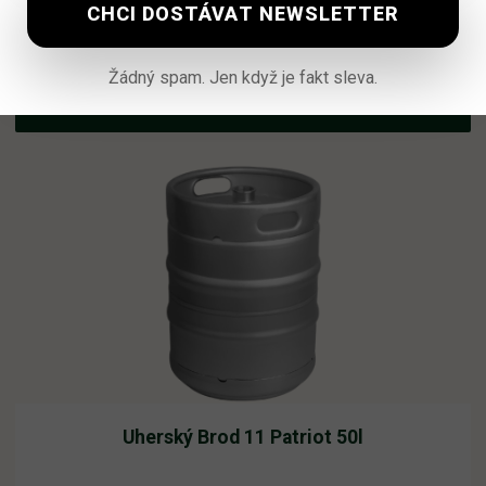
Vyprodáno
2 210,62
Kč
vč. DPH
Žádný spam. Jen když je fakt sleva.
Čtěte více
Uherský Brod 11 Patriot 50l