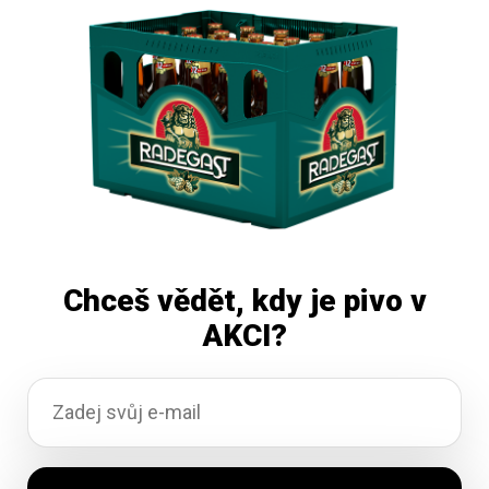
Skladem
489,15
Kč
vč. DPH
Přidat do košíku
Chceš vědět, kdy je pivo v
AKCI?
Klášter 12 Premium 50l